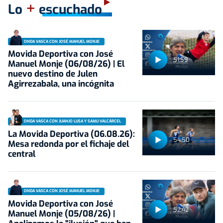
+
Lo
escuchado
ONDA VASCA CON JOSÉ MANUEL MONJE
Movida Deportiva con José
51:59
Manuel Monje (06/08/26) | El
nuevo destino de Julen
Agirrezabala, una incógnita
ONDA VASCA CON JUANJO LUSA Y SAMU VALCÁRCEL
La Movida Deportiva (06.08.26):
54:50
Mesa redonda por el fichaje del
central
ONDA VASCA CON JOSÉ MANUEL MONJE
Movida Deportiva con José
52:42
Manuel Monje (05/08/26) |