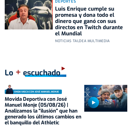
DEPORTES
Luis Enrique cumple su
promesa y dona todo el
dinero que ganó con sus
directos en Twitch durante
el Mundial
NOTICIAS TALDEA MULTIMEDIA
+
Lo
escuchado
ONDA VASCA CON JOSÉ MANUEL MONJE
Movida Deportiva con José
52:42
Manuel Monje (05/08/26) |
Analizamos la "ilusión" que han
generado los últimos cambios en
el banquillo del Athletic