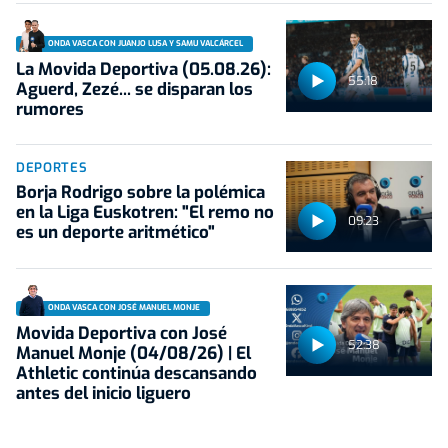
ONDA VASCA CON JUANJO LUSA Y SAMU VALCÁRCEL
La Movida Deportiva (05.08.26):
55:18
Aguerd, Zezé... se disparan los
rumores
DEPORTES
Borja Rodrigo sobre la polémica
en la Liga Euskotren: "El remo no
09:23
es un deporte aritmético"
ONDA VASCA CON JOSÉ MANUEL MONJE
Movida Deportiva con José
52:38
Manuel Monje (04/08/26) | El
Athletic continúa descansando
antes del inicio liguero