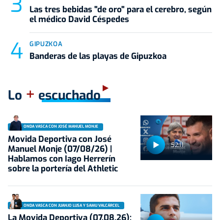
Las tres bebidas "de oro" para el cerebro, según
el médico David Céspedes
GIPUZKOA
Banderas de las playas de Gipuzkoa
+
Lo
escuchado
ONDA VASCA CON JOSÉ MANUEL MONJE
Movida Deportiva con José
52:11
Manuel Monje (07/08/26) |
Hablamos con Iago Herrerín
sobre la portería del Athletic
ONDA VASCA CON JUANJO LUSA Y SAMU VALCÁRCEL
La Movida Deportiva (07.08.26):