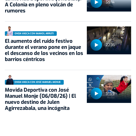
55:14
A Colonia en pleno volcán de
rumores
ONDA VASCA CON IMANOL ARRUTI
El aumento del ruido festivo
22:36
durante el verano pone en jaque
el descanso de los vecinos en los
barrios céntricos
ONDA VASCA CON JOSÉ MANUEL MONJE
Movida Deportiva con José
51:59
Manuel Monje (06/08/26) | El
nuevo destino de Julen
Agirrezabala, una incógnita