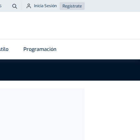
Inicia Sesión
Regístrate
6
Buscar
tilo
Programación