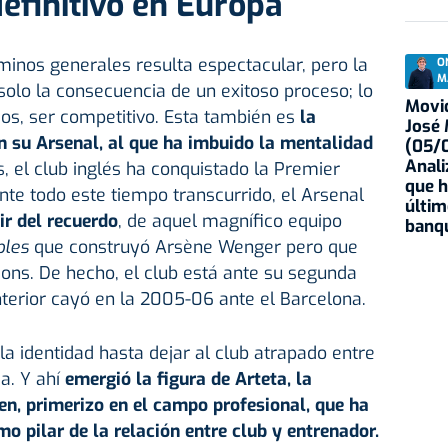
definitivo en Europa
rminos generales resulta espectacular, pero la
O
M
 solo la consecuencia de un exitoso proceso; lo
Movid
dos, ser competitivo. Esta también es
la
José
 su Arsenal, al que ha imbuido la mentalidad
(05/0
Anali
, el club inglés ha conquistado la Premier
que h
te todo este tiempo transcurrido, el Arsenal
últim
ir del recuerdo
, de aquel magnífico equipo
banqu
bles
que construyó Arsène Wenger pero que
ons. De hecho, el club está ante su segunda
 anterior cayó en la 2005-06 ante el Barcelona.
la identidad hasta dejar al club atrapado entre
ia. Y ahí
emergió la figura de
Arteta
, la
en, primerizo en el campo profesional, que ha
o pilar de la relación entre club y entrenador.