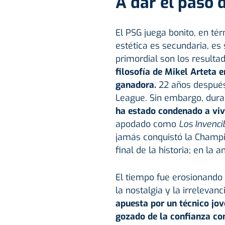
A dar el paso 
El PSG juega bonito, en té
estética es secundaria, es
primordial son los resulta
filosofía de
Mikel Arteta
en
ganadora.
22 años después
League. Sin embargo, duran
ha estado condenado a viv
apodado como
Los Invenci
jamás conquistó la Champi
final de la historia; en la
El tiempo fue erosionando 
la nostalgia y la irrelevanc
apuesta por un técnico jov
gozado de la confianza com