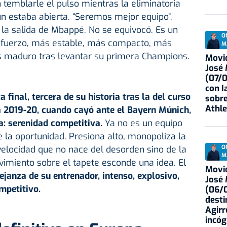
 temblarle el pulso mientras la eliminatoria
n estaba abierta. “Seremos mejor equipo”,
 la salida de Mbappé. No se equivocó. Es un
O
sfuerzo, más estable, más compacto, más
M
 maduro tras levantar su primera Champions.
Movid
José
(07/
con I
a final, tercera de su historia tras la del curso
sobre
Athle
 2019-20, cuando cayó ante el Bayern Múnich,
a: serenidad competitiva.
Ya no es un equipo
e la oportunidad. Presiona alto, monopoliza la
O
elocidad que no nace del desorden sino de la
M
imiento sobre el tapete esconde una idea. El
Movid
janza de su entrenador, intenso, explosivo,
José
mpetitivo.
(06/0
desti
Agirr
incóg