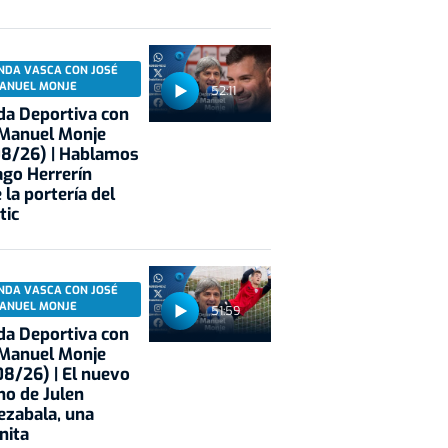
NDA VASCA CON JOSÉ
ANUEL MONJE
52:11
a Deportiva con
 Manuel Monje
08/26) | Hablamos
ago Herrerín
 la portería del
tic
NDA VASCA CON JOSÉ
ANUEL MONJE
51:59
a Deportiva con
 Manuel Monje
8/26) | El nuevo
no de Julen
ezabala, una
nita