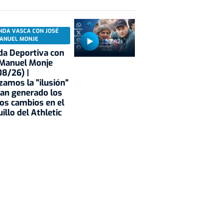
NDA VASCA CON JOSÉ
ANUEL MONJE
52:42
a Deportiva con
 Manuel Monje
8/26) |
zamos la "ilusión"
an generado los
os cambios en el
illo del Athletic