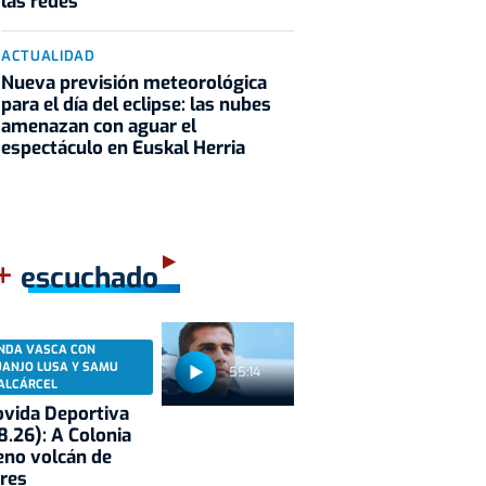
las redes
ACTUALIDAD
Nueva previsión meteorológica
para el día del eclipse: las nubes
amenazan con aguar el
espectáculo en Euskal Herria
+
escuchado
NDA VASCA CON
UANJO LUSA Y SAMU
55:14
ALCÁRCEL
vida Deportiva
8.26): A Colonia
eno volcán de
res