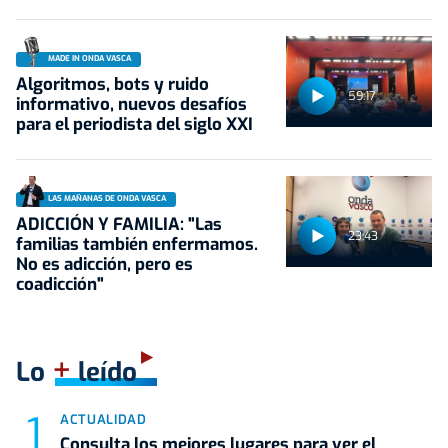
MADE IN ONDA VASCA
Algoritmos, bots y ruido
59:17
informativo, nuevos desafíos
para el periodista del siglo XXI
LAS MAÑANAS DE ONDA VASCA
ADICCIÓN Y FAMILIA: "Las
23:43
familias también enfermamos.
No es adicción, pero es
coadicción"
+
Lo
leído
ACTUALIDAD
Consulta los mejores lugares para ver el