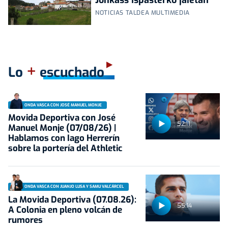
Jonkass Ispasterko jaietan
NOTICIAS TALDEA MULTIMEDIA
+
Lo
escuchado
ONDA VASCA CON JOSÉ MANUEL MONJE
Movida Deportiva con José
52:11
Manuel Monje (07/08/26) |
Hablamos con Iago Herrerín
sobre la portería del Athletic
ONDA VASCA CON JUANJO LUSA Y SAMU VALCÁRCEL
La Movida Deportiva (07.08.26):
55:14
A Colonia en pleno volcán de
rumores