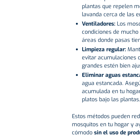
plantas que repelen mo
lavanda cerca de las e
Ventiladores:
Los mosqu
condiciones de mucho v
áreas donde pasas tie
Limpieza regular:
Manté
evitar acumulaciones d
grandes estén bien aj
Eliminar aguas estan
agua estancada. Asegú
acumulada en tu hogar
platos bajo las plantas
Estos métodos pueden redu
mosquitos en tu hogar y a
cómodo
sin el uso de
prod