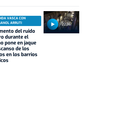
NDA VASCA CON
MANOL ARRUTI
22:36
mento del ruido
vo durante el
o pone en jaque
scanso de los
os en los barrios
icos