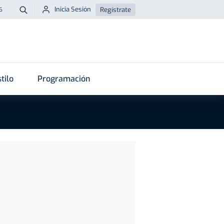
Inicia Sesión
Regístrate
6
Buscar
tilo
Programación