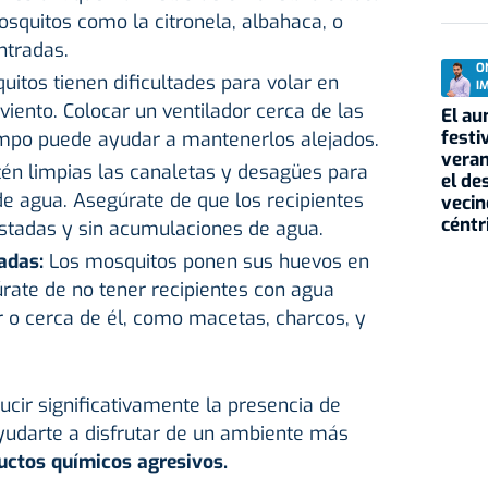
squitos como la citronela, albahaca, o
ntradas.
O
itos tienen dificultades para volar en
I
iento. Colocar un ventilador cerca de las
El au
festi
mpo puede ayudar a mantenerlos alejados.
veran
n limpias las canaletas y desagües para
el de
e agua. Asegúrate de que los recipientes
vecin
céntr
ustadas y sin acumulaciones de agua.
cadas:
Los mosquitos ponen sus huevos en
rate de no tener recipientes con agua
 o cerca de él, como macetas, charcos, y
.
cir significativamente la presencia de
yudarte a disfrutar de un ambiente más
uctos químicos agresivos
.