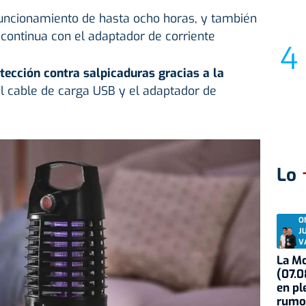
uncionamiento de hasta ocho horas, y también
 continua con el adaptador de corriente
tección contra salpicaduras gracias a la
el cable de carga USB y el adaptador de
Lo
O
J
V
La Mo
(07.0
en pl
rumo