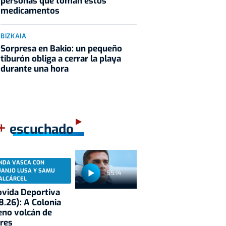
personas que toman estos
medicamentos
BIZKAIA
Sorpresa en Bakio: un pequeño
tiburón obliga a cerrar la playa
durante una hora
+
escuchado
NDA VASCA CON
UANJO LUSA Y SAMU
55:14
ALCÁRCEL
vida Deportiva
8.26): A Colonia
eno volcán de
res