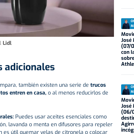
O
M
Movid
José
l
Lidl
(07/
con I
sobre
Athle
 adicionales
mpara, también existen una serie de
trucos
O
itos entren en
casa
,
o al menos reducirlos de
M
Movid
José
(06/0
urales:
Puedes usar aceites esenciales como
desti
Agirr
imón, lavanda o menta en difusores para repeler
incóg
 es útil quemar velas de citronela o colocar