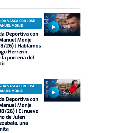
NDA VASCA CON JOSÉ
ANUEL MONJE
52:11
a Deportiva con
 Manuel Monje
08/26) | Hablamos
ago Herrerín
 la portería del
tic
NDA VASCA CON JOSÉ
ANUEL MONJE
51:59
a Deportiva con
 Manuel Monje
8/26) | El nuevo
no de Julen
ezabala, una
nita