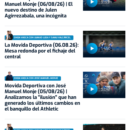
51:59
Manuel Monje (06/08/26) | El
nuevo destino de Julen
Agirrezabala, una incógnita
ONDA VASCA CON JUANJO LUSA Y SAMU VALCÁRCEL
La Movida Deportiva (06.08.26):
54:50
Mesa redonda por el fichaje del
central
ONDA VASCA CON JOSÉ MANUEL MONJE
Movida Deportiva con José
52:42
Manuel Monje (05/08/26) |
Analizamos la "ilusión" que han
generado los últimos cambios en
el banquillo del Athletic