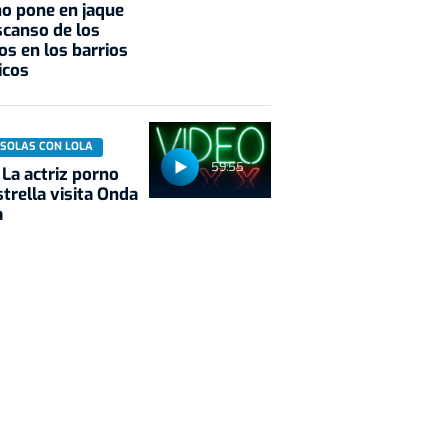
o pone en jaque
scanso de los
os en los barrios
icos
 SOLAS CON LOLA
59:55
 La actriz porno
trella visita Onda
a