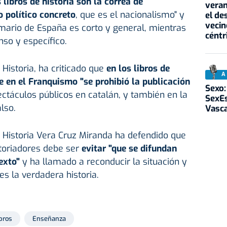
 libros de historia son la correa de
veran
 político concreto
, que es el nacionalismo" y
el de
vecin
emario de España es corto y general, mientras
céntr
nso y específico.
Historia, ha criticado que
en los libros de
A
e en el Franquismo "se prohibió la publicación
Sexo:
pectáculos públicos en catalán, y también en la
SexEs
also.
Vasc
e Historia Vera Cruz Miranda ha defendido que
storiadores debe ser
evitar "que se difundan
exto"
y ha llamado a reconducir la situación y
 es la verdadera historia.
bros
Enseñanza