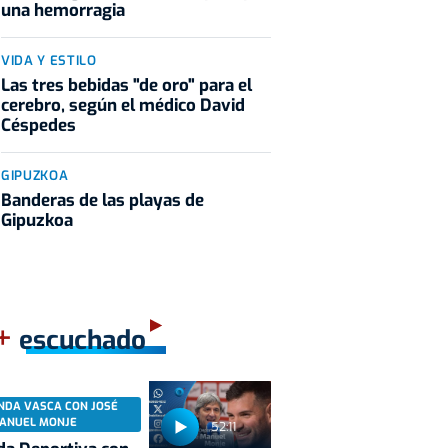
una hemorragia
VIDA Y ESTILO
Las tres bebidas "de oro" para el
cerebro, según el médico David
Céspedes
GIPUZKOA
Banderas de las playas de
Gipuzkoa
+
escuchado
NDA VASCA CON JOSÉ
ANUEL MONJE
52:11