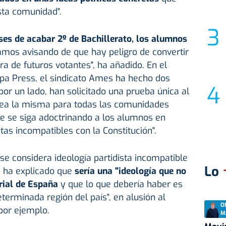
sta comunidad".
es de acabar 2º de Bachillerato, los alumnos
amos avisando de que hay peligro de convertir
a de futuros votantes", ha añadido. En el
opa Press, el sindicato Ames ha hecho dos
por un lado, han solicitado una prueba única al
 sea la misma para todas las comunidades
ue se siga adoctrinando a los alumnos en
stas incompatibles con la Constitución".
se considera ideología partidista incompatible
Lo
o ha explicado que
sería una "ideología que no
orial de España
y que lo que debería haber es
terminada región del país", en alusión al
O
por ejemplo.
M