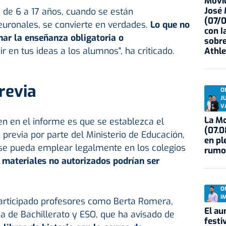
Movid
José
 de 6 a 17 años, cuando se están
(07/
euronales, se convierte en verdades.
Lo que no
con I
har la enseñanza obligatoria o
sobre
ir en tus ideas a los alumnos", ha criticado.
Athle
revia
O
J
V
La Mo
n en el informe es que se establezca el
(07.0
n previa por parte del Ministerio de Educación,
en pl
 se pueda emplear legalmente en los colegios
rumo
 materiales no autorizados podrían ser
O
I
articipado profesores como Berta Romera,
El au
ia de Bachillerato y ESO, que ha avisado de
festi