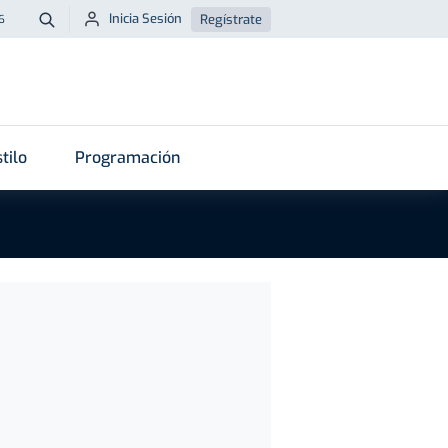
Inicia Sesión
Regístrate
6
Buscar
tilo
Programación