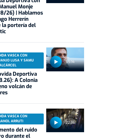
a Deportiva con
 Manuel Monje
08/26) | Hablamos
ago Herrerín
 la portería del
tic
NDA VASCA CON
UANJO LUSA Y SAMU
55:14
ALCÁRCEL
vida Deportiva
8.26): A Colonia
eno volcán de
res
NDA VASCA CON
MANOL ARRUTI
22:36
mento del ruido
vo durante el