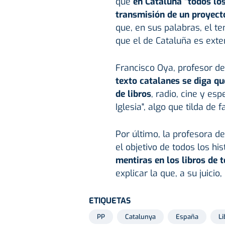
que
en Cataluña "todos los
transmisión de un proyecto
que, en sus palabras, el t
que el de Cataluña es exte
Francisco Oya, profesor de 
texto catalanes se diga qu
de libros
, radio, cine y es
Iglesia", algo que tilda de f
Por último, la profesora d
el objetivo de todos los hi
mentiras en los libros de t
explicar la que, a su juicio,
ETIQUETAS
PP
Catalunya
España
Li