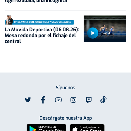
Agirrezabala, una incógnita
ONDA VASCA CON JUANJO LUSA Y SAMU VALCÁRCEL
La Movida Deportiva (06.08.26):
54:50
Mesa redonda por el fichaje del
central
Síguenos
Descárgate nuestra App