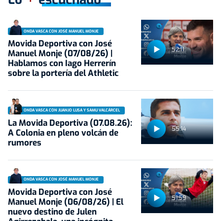
ONDA VASCA CON JOSÉ MANUEL MONJE
Movida Deportiva con José
52:11
Manuel Monje (07/08/26) |
Hablamos con Iago Herrerín
sobre la portería del Athletic
ONDA VASCA CON JUANJO LUSA Y SAMU VALCÁRCEL
La Movida Deportiva (07.08.26):
55:14
A Colonia en pleno volcán de
rumores
ONDA VASCA CON JOSÉ MANUEL MONJE
Movida Deportiva con José
51:59
Manuel Monje (06/08/26) | El
nuevo destino de Julen