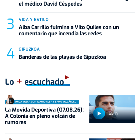
el médico David Céspedes
VIDA Y ESTILO
Alba Carrillo fulmina a Vito Quiles con un
comentario que incendia las redes
GIPUZKOA
Banderas de las playas de Gipuzkoa
+
Lo
escuchado
ONDA VASCA CON JUANJO LUSA Y SAMU VALCÁRCEL
La Movida Deportiva (07.08.26):
55:14
A Colonia en pleno volcán de
rumores