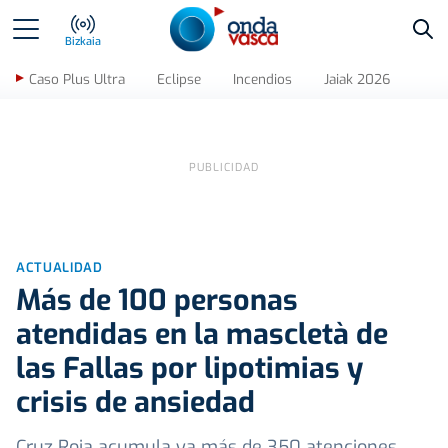
Bus
Bizkaia
Caso Plus Ultra
Eclipse
Incendios
Jaiak 2026
ACTUALIDAD
Más de 100 personas
atendidas en la mascletà de
las Fallas por lipotimias y
crisis de ansiedad
Cruz Roja acumula ya más de 350 atenciones