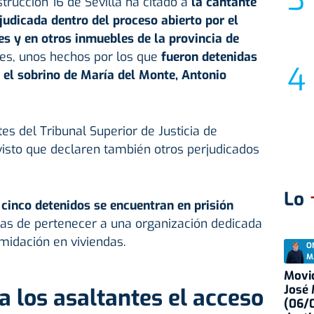
strucción 16 de Sevilla ha citado a
la cantante
udicada dentro del proceso abierto por el
es y en otros inmuebles de la provincia de
es, unos hechos por los que
fueron detenidas
s el sobrino de María del Monte, Antonio
s del Tribunal Superior de Justicia de
visto que declaren también otros perjudicados
Lo
 cinco detenidos se encuentran en prisión
as de pertenecer a una organización dedicada
imidación en viviendas.
O
M
Movid
José
 a los asaltantes el acceso
(06/0