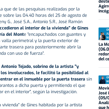
desti
Agirr
lla que de las pesquisas realizadas por la
incóg
ue sobre las 04.40 horas del 25 de agosto de
ny G., José S.A., Antonio S.R., José Ramón
ccedieron al interior de la vivienda" de Gines
O
ría del Mont
e "encapuchados con guantes y
J
V
valla perimetral y la puerta exterior de
La Mo
parte trasera para posteriormente abrir la
(06.0
enda con uso de fuerza".
redon
del c
 Antonio Tejado, sobrino de la artista "y
los involucrados, le facilitó la posibilidad al
O
 entrar en el inmueble por la puerta trasera
sin
M
rantos a dicha puerta y permitiendo el que
Movid
 en el interior", según la investigación.
José
(05/0
Anali
a vivienda" de Gines habitada por la artista
que h