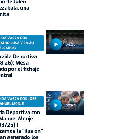
no de Julen
ezabala, una
nita
NDA VASCA CON
UANJO LUSA Y SAMU
54:50
ALCÁRCEL
vida Deportiva
8.26): Mesa
da por el fichaje
entral
NDA VASCA CON JOSÉ
ANUEL MONJE
52:42
a Deportiva con
 Manuel Monje
8/26) |
zamos la "ilusión"
an generado los