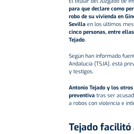
El titular del Juzgado de In
para que declare como perj
robo de su vivienda en Gin
Sevilla
en los últimos mes
cinco personas, entre ella
Tejado
.
Según han informado fuente
Andalucía (TSJA), está pre
y testigos.
Antonio Tejado y los otros
preventiva
tras ser acusad
a robos con violencia e int
Tejado facilitó