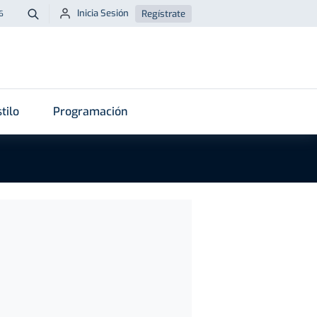
Inicia Sesión
Regístrate
6
Buscar
tilo
Programación