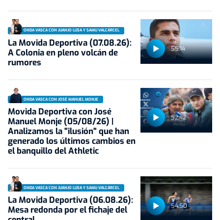
ONDA VASCA CON JUANJO LUSA Y SAMU VALCÁRCEL
La Movida Deportiva (07.08.26):
55:14
A Colonia en pleno volcán de
rumores
ONDA VASCA CON JOSÉ MANUEL MONJE
Movida Deportiva con José
52:42
Manuel Monje (05/08/26) |
Analizamos la "ilusión" que han
generado los últimos cambios en
el banquillo del Athletic
ONDA VASCA CON JUANJO LUSA Y SAMU VALCÁRCEL
La Movida Deportiva (06.08.26):
54:50
Mesa redonda por el fichaje del
central