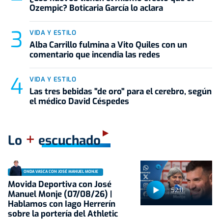
Ozempic? Boticaria García lo aclara
VIDA Y ESTILO
Alba Carrillo fulmina a Vito Quiles con un
comentario que incendia las redes
VIDA Y ESTILO
Las tres bebidas "de oro" para el cerebro, según
el médico David Céspedes
+
Lo
escuchado
ONDA VASCA CON JOSÉ MANUEL MONJE
Movida Deportiva con José
52:11
Manuel Monje (07/08/26) |
Hablamos con Iago Herrerín
sobre la portería del Athletic