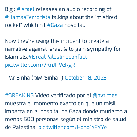
Big :
#Israel
releases an audio recording of
#HamasTerrorists
talking about the "misfired
rocket" which hit
#Gaza
hospital.
Now they're using this incident to create a
narrative against Israel & to gain sympathy for
IsIamists.
#IsrealPalestineconflict
pic.twitter.com/7KnJHVeRgR
- Mr Sinha (@MrSinha_)
October 18, 2023
#BREAKING
Video verificado por el
@nytimes
muestra el momento exacto en que un misil
impacta en el hospital de Gaza donde murieron al
menos 500 personas según el ministro de salud
de Palestina.
pic.twitter.com/Hohp1YFYYe