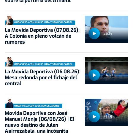
sobre la portería del Athletic
ONDA VASCA CON JUANJO LUSA Y SAMU VALCÁRCEL
La Movida Deportiva (07.08.26):
55:14
A Colonia en pleno volcán de
rumores
ONDA VASCA CON JUANJO LUSA Y SAMU VALCÁRCEL
La Movida Deportiva (06.08.26):
54:50
Mesa redonda por el fichaje del
central
ONDA VASCA CON JOSÉ MANUEL MONJE
Movida Deportiva con José
51:59
Manuel Monje (06/08/26) | El
nuevo destino de Julen
Agirrezabala, una incógnita