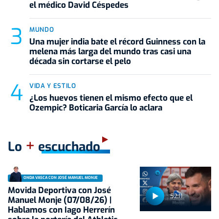
el médico David Céspedes
MUNDO
Una mujer india bate el récord Guinness con la
melena más larga del mundo tras casi una
década sin cortarse el pelo
VIDA Y ESTILO
¿Los huevos tienen el mismo efecto que el
Ozempic? Boticaria García lo aclara
+
Lo
escuchado
ONDA VASCA CON JOSÉ MANUEL MONJE
Movida Deportiva con José
52:11
Manuel Monje (07/08/26) |
Hablamos con Iago Herrerín