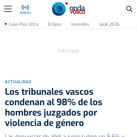
Bus
Bizkaia
Caso Plus Ultra
Eclipse
Incendios
Jaiak 2026
ACTUALIDAD
Los tribunales vascos
condenan al 98% de los
hombres juzgados por
violencia de género
Las denuncias de abril a junio suben un 9,5% y