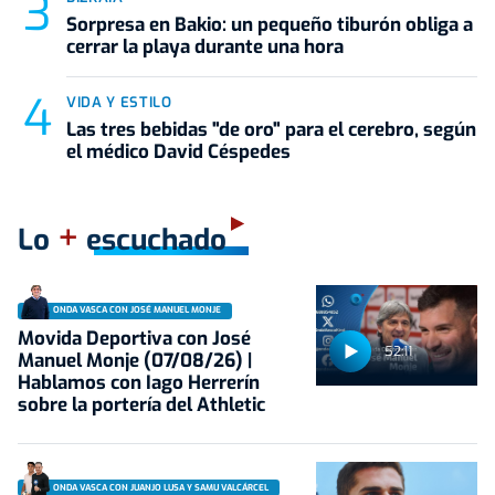
Sorpresa en Bakio: un pequeño tiburón obliga a
cerrar la playa durante una hora
VIDA Y ESTILO
Las tres bebidas "de oro" para el cerebro, según
el médico David Céspedes
+
Lo
escuchado
ONDA VASCA CON JOSÉ MANUEL MONJE
Movida Deportiva con José
52:11
Manuel Monje (07/08/26) |
Hablamos con Iago Herrerín
sobre la portería del Athletic
ONDA VASCA CON JUANJO LUSA Y SAMU VALCÁRCEL