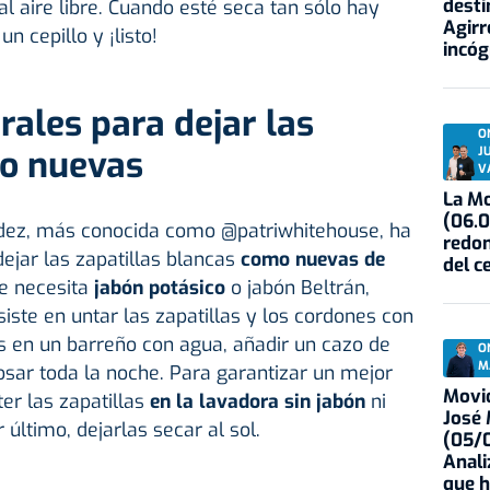
desti
 al aire libre. Cuando esté seca tan sólo hay
Agirr
n cepillo y ¡listo!
incóg
rales para dejar las
O
mo nuevas
J
V
La Mo
(06.0
ández, más conocida como @patriwhitehouse, ha
redon
ejar las zapatillas blancas
como nuevas de
del c
se necesita
jabón potásico
o jabón Beltrán,
iste en untar las zapatillas y los cordones con
s en un barreño con agua, añadir un cazo de
O
M
osar toda la noche. Para garantizar un mejor
Movid
er las zapatillas
en la lavadora sin jabón
ni
José
último, dejarlas secar al sol.
(05/0
Anali
que h