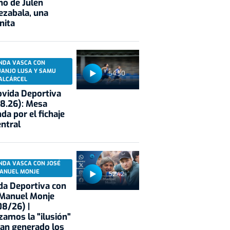
no de Julen
ezabala, una
nita
NDA VASCA CON
UANJO LUSA Y SAMU
54:50
ALCÁRCEL
vida Deportiva
8.26): Mesa
da por el fichaje
entral
NDA VASCA CON JOSÉ
ANUEL MONJE
52:42
a Deportiva con
 Manuel Monje
8/26) |
zamos la "ilusión"
an generado los