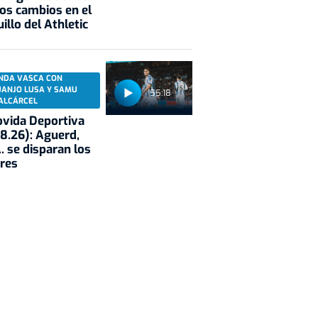
os cambios en el
illo del Athletic
NDA VASCA CON
UANJO LUSA Y SAMU
55:18
ALCÁRCEL
vida Deportiva
8.26): Aguerd,
.. se disparan los
res