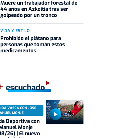
Muere un trabajador forestal de
44 años en Azkoitia tras ser
golpeado por un tronco
VIDA Y ESTILO
Prohibido el plátano para
personas que toman estos
medicamentos
+
escuchado
NDA VASCA CON JOSÉ
ANUEL MONJE
51:59
a Deportiva con
 Manuel Monje
8/26) | El nuevo