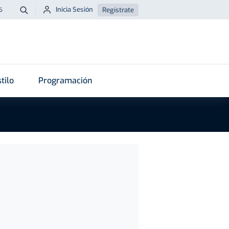
Inicia Sesión
Regístrate
6
Buscar
tilo
Programación