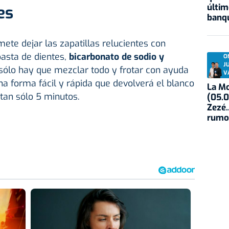
últim
es
banqu
mete dejar las zapatillas relucientes con
pasta de dientes,
bicarbonato de sodio y
O
J
 sólo hay que mezclar todo y frotar con ayuda
V
na forma fácil y rápida que devolverá el blanco
La Mo
 tan sólo 5 minutos.
(05.0
Zezé.
rumo