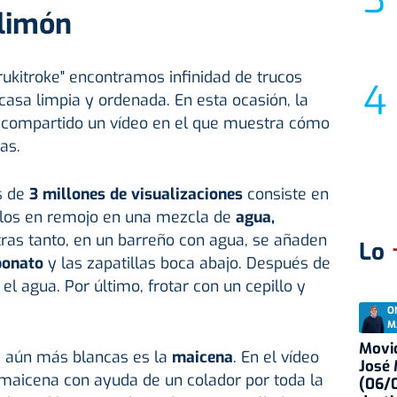
 limón
Trukitroke" encontramos infinidad de trucos
asa limpia y ordenada. En esta ocasión, la
ha compartido un vídeo en el que muestra cómo
as.
s de
3 millones de visualizaciones
consiste en
arlos en remojo en una mezcla de
agua,
tras tanto, en un barreño con agua, se añaden
Lo
bonato
y las zapatillas boca abajo. Después de
 el agua. Por último, frotar con un cepillo y
O
M
Movid
las aún más blancas es la
maicena
. En el vídeo
José
aicena con ayuda de un colador por toda la
(06/0