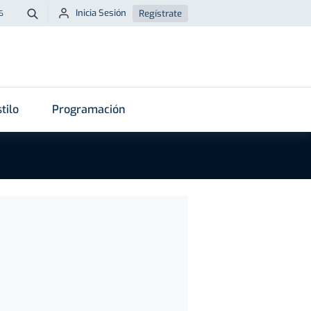
Inicia Sesión
Regístrate
6
Buscar
tilo
Programación