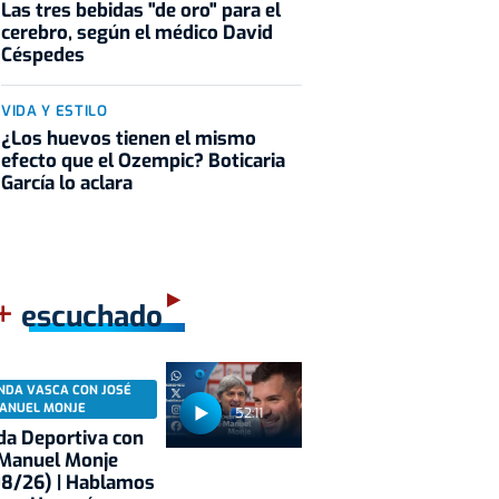
Las tres bebidas "de oro" para el
cerebro, según el médico David
Céspedes
VIDA Y ESTILO
¿Los huevos tienen el mismo
efecto que el Ozempic? Boticaria
García lo aclara
+
escuchado
NDA VASCA CON JOSÉ
ANUEL MONJE
52:11
a Deportiva con
 Manuel Monje
08/26) | Hablamos