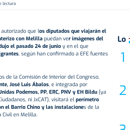
e lectura
a autorizado que l
os diputados que viajarán el
Lo
nterizo con Melilla
puedan ve
r imágenes del
dujo el pasado 24 de junio
y en el que
igrantes
, según han confirmado a EFE fuentes
s de la Comisión de Interior del Congreso,
te, José Luis Ábalos
, e integrada por
Unidas Podemos, PP, ERC, PNV y EH Bildu
(ya
Ciudadanos, ni JxCAT), visitará el
perímetro
n el Barrio Chino y las instalacione
s de la
ivil en Melilla.