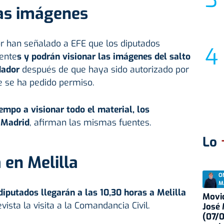
las imágenes
or han señalado a EFE que los diputados
gente
s y podrán visionar las imágenes del salto
Nador
después de que haya sido autorizado por
ue se ha pedido permiso.
iempo a visionar todo el material, los
 Madrid
, afirman las mismas fuentes.
Lo
 en Melilla
O
M
 diputados llegarán a las 10,30 horas a Melilla
Movid
vista la visita a la Comandancia Civil.
José
(07/