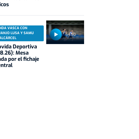
icos
NDA VASCA CON
UANJO LUSA Y SAMU
54:50
ALCÁRCEL
vida Deportiva
8.26): Mesa
da por el fichaje
entral