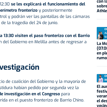
con I
 12:30
se les explicará el funcionamiento del
sobre
perímetro fronterizo
y posteriormente
Athle
trol y podrán ver las pantallas de las cámaras
de la tragedia del 24 de junio.
O
J
a 13:30 visiten el paso fronterizo con el Barrio
V
n del Gobierno en Melilla antes de regresar a
La Mo
(07.0
en pl
rumo
vestigación
O
I
cio de coalición del Gobierno y la mayoría de
El au
estidura habían pedido por segunda vez la
festi
de investigación en el Congreso
para
veran
rida en el puesto fronterizo de Barrio Chino.
el de
vecin