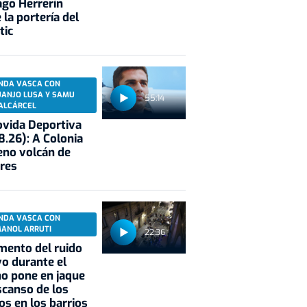
ago Herrerín
 la portería del
tic
NDA VASCA CON
UANJO LUSA Y SAMU
55:14
ALCÁRCEL
vida Deportiva
8.26): A Colonia
eno volcán de
res
NDA VASCA CON
MANOL ARRUTI
22:36
mento del ruido
vo durante el
o pone en jaque
scanso de los
os en los barrios