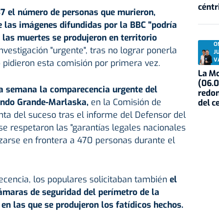
céntr
37 el número de personas que murieron,
e las imágenes difundidas por la BBC "podría
 las muertes se produjeron en territorio
O
vestigación "urgente", tras no lograr ponerla
J
V
 pidieron esta comisión por primera vez.
La Mo
(06.0
ta semana la comparecencia urgente del
redon
rnando Grande-Marlaska,
en la Comisión de
del c
nta del suceso tras el informe del Defensor del
e respetaron las "garantías legales nacionales
azarse en frontera a 470 personas durante el
.
cencia, los populares solicitaban también
el
ámaras de seguridad del perímetro de la
 en las que se produjeron los fatídicos hechos.