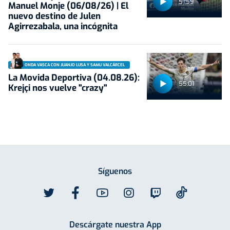
51:59
Manuel Monje (06/08/26) | El
nuevo destino de Julen
Agirrezabala, una incógnita
ONDA VASCA CON JUANJO LUSA Y SAMU VALCÁRCEL
La Movida Deportiva (04.08.26):
55:01
Krejçi nos vuelve "crazy"
Síguenos
Descárgate nuestra App