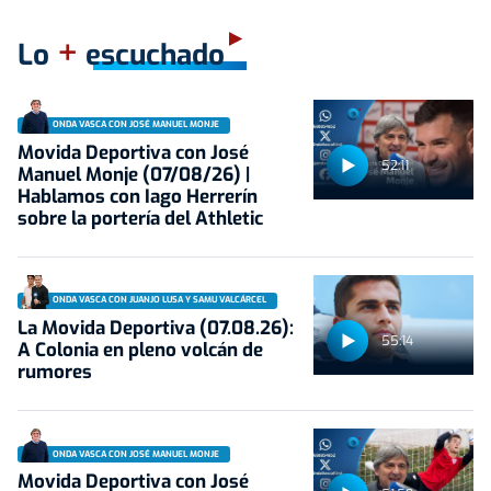
+
Lo
escuchado
ONDA VASCA CON JOSÉ MANUEL MONJE
Movida Deportiva con José
52:11
Manuel Monje (07/08/26) |
Hablamos con Iago Herrerín
sobre la portería del Athletic
ONDA VASCA CON JUANJO LUSA Y SAMU VALCÁRCEL
La Movida Deportiva (07.08.26):
55:14
A Colonia en pleno volcán de
rumores
ONDA VASCA CON JOSÉ MANUEL MONJE
Movida Deportiva con José