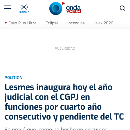
Bus
Bizkaia
Caso Plus Ultra
Eclipse
Incendios
Jaiak 2026
POLÍTICA
Lesmes inaugura hoy el año
judicial con el CGPJ en
funciones por cuarto año
consecutivo y pendiente del TC
Se prevé que, como ha hecho en discursos