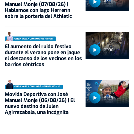
52:11
Manuel Monje (07/08/26) |
Hablamos con Iago Herrerín
sobre la portería del Athletic
ONDA VASCA CON IMANOL ARRUTI
El aumento del ruido festivo
22:36
durante el verano pone en jaque
el descanso de los vecinos en los
barrios céntricos
ONDA VASCA CON JOSÉ MANUEL MONJE
Movida Deportiva con José
51:59
Manuel Monje (06/08/26) | El
nuevo destino de Julen
Agirrezabala, una incógnita