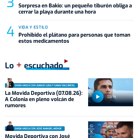
Sorpresa en Bakio: un pequeño tiburón obliga a
cerrar la playa durante una hora
VIDA Y ESTILO
Prohibido el plátano para personas que toman
estos medicamentos
+
Lo
escuchado
ONDA VASCA CON JUANJO LUSA Y SAMU VALCÁRCEL
La Movida Deportiva (07.08.26):
55:14
A Colonia en pleno volcán de
rumores
ONDA VASCA CON JOSÉ MANUEL MONJE
Movida Deportiva con José