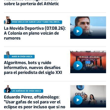
sobre la portería del Athletic
ONDA VASCA CON JUANJO LUSA Y SAMU VALCÁRCEL
La Movida Deportiva (07.08.26):
55:14
A Colonia en pleno volcán de
rumores
MADE IN ONDA VASCA
Algoritmos, bots y ruido
59:17
informativo, nuevos desafíos
para el periodista del siglo XXI
LAS MAÑANAS DE ONDA VASCA
Eduardo Pérez, oftalmólogo:
26:43
"Usar gafas de sol para ver el
eclipse es peor incluso que si no