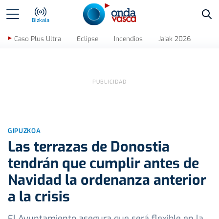
Bus
Bizkaia
Caso Plus Ultra
Eclipse
Incendios
Jaiak 2026
GIPUZKOA
Las terrazas de Donostia
tendrán que cumplir antes de
Navidad la ordenanza anterior
a la crisis
El Ayuntamiento asegura que será flexible en la