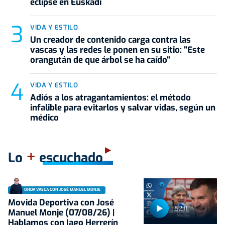
eclipse en Euskadi
VIDA Y ESTILO
Un creador de contenido carga contra las
vascas y las redes le ponen en su sitio: "Este
orangután de que árbol se ha caído"
VIDA Y ESTILO
Adiós a los atragantamientos: el método
infalible para evitarlos y salvar vidas, según un
médico
+
Lo
escuchado
ONDA VASCA CON JOSÉ MANUEL MONJE
Movida Deportiva con José
52:11
Manuel Monje (07/08/26) |
Hablamos con Iago Herrerín