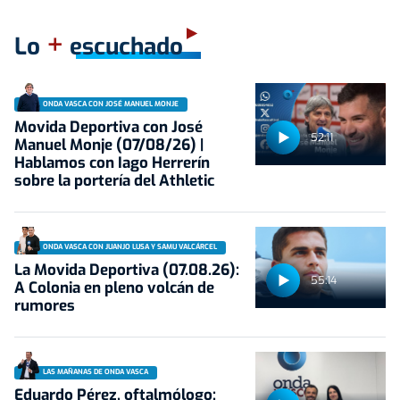
+
Lo
escuchado
ONDA VASCA CON JOSÉ MANUEL MONJE
Movida Deportiva con José
52:11
Manuel Monje (07/08/26) |
Hablamos con Iago Herrerín
sobre la portería del Athletic
ONDA VASCA CON JUANJO LUSA Y SAMU VALCÁRCEL
La Movida Deportiva (07.08.26):
55:14
A Colonia en pleno volcán de
rumores
LAS MAÑANAS DE ONDA VASCA
Eduardo Pérez, oftalmólogo: