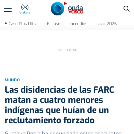
Bus
Bizkaia
Caso Plus Ultra
Eclipse
Incendios
Jaiak 2026
MUNDO
Las disidencias de las FARC
matan a cuatro menores
indígenas que huían de un
reclutamiento forzado
Gustavo Petro ha denunciado estos asesinatos