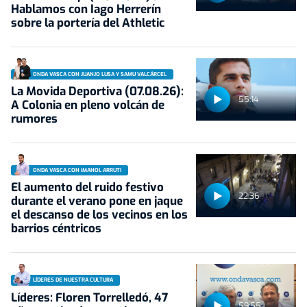
Hablamos con Iago Herrerín
sobre la portería del Athletic
ONDA VASCA CON JUANJO LUSA Y SAMU VALCÁRCEL
La Movida Deportiva (07.08.26):
55:14
A Colonia en pleno volcán de
rumores
ONDA VASCA CON IMANOL ARRUTI
El aumento del ruido festivo
22:36
durante el verano pone en jaque
el descanso de los vecinos en los
barrios céntricos
LÍDERES DE NUESTRA CULTURA
Líderes: Floren Torrelledó, 47
59:55