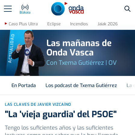
Bus
Bizkaia
Caso Plus Ultra
Eclipse
Incendios
Jaiak 2026
ACTUALIDAD
Las mañanas de
Onda Vasca
Con Txema Gutiérrez | OV
En Portada
Los podcast de Txema Gutiérrez
La 
LAS CLAVES DE JAVIER VIZCAÍNO
"La 'vieja guardia' del PSOE"
Tengo los suficientes años y las suficientes