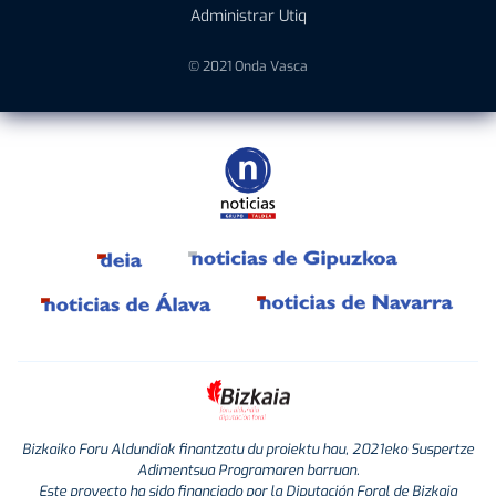
Administrar Utiq
© 2021 Onda Vasca
Bizkaiko Foru Aldundiak finantzatu du proiektu hau, 2021eko Suspertze
Adimentsua Programaren barruan.
Este proyecto ha sido financiado por la Diputación Foral de Bizkaia