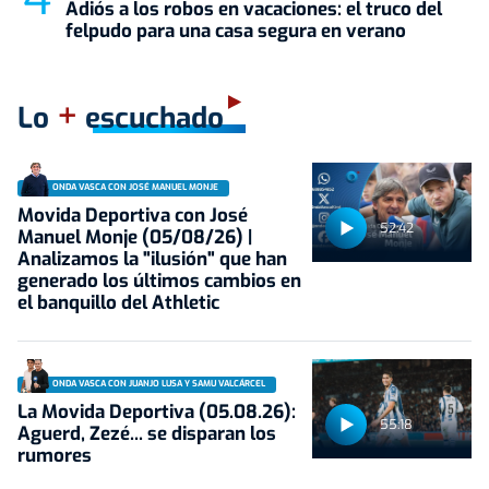
Adiós a los robos en vacaciones: el truco del
felpudo para una casa segura en verano
+
Lo
escuchado
ONDA VASCA CON JOSÉ MANUEL MONJE
Movida Deportiva con José
52:42
Manuel Monje (05/08/26) |
Analizamos la "ilusión" que han
generado los últimos cambios en
el banquillo del Athletic
ONDA VASCA CON JUANJO LUSA Y SAMU VALCÁRCEL
La Movida Deportiva (05.08.26):
55:18
Aguerd, Zezé... se disparan los
rumores