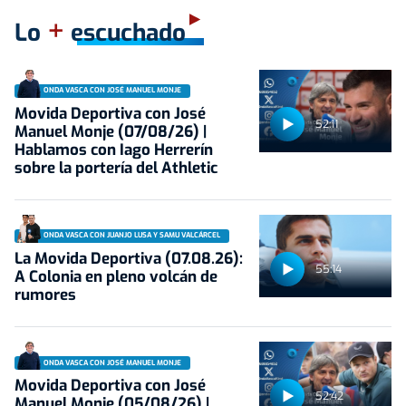
+
Lo
escuchado
ONDA VASCA CON JOSÉ MANUEL MONJE
Movida Deportiva con José
52:11
Manuel Monje (07/08/26) |
Hablamos con Iago Herrerín
sobre la portería del Athletic
ONDA VASCA CON JUANJO LUSA Y SAMU VALCÁRCEL
La Movida Deportiva (07.08.26):
55:14
A Colonia en pleno volcán de
rumores
ONDA VASCA CON JOSÉ MANUEL MONJE
Movida Deportiva con José
52:42
Manuel Monje (05/08/26) |