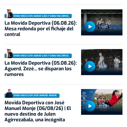
ONDA VASCA CON JUANJO LUSA Y SAMU VALCÁRCEL
La Movida Deportiva (06.08.26):
54:50
Mesa redonda por el fichaje del
central
ONDA VASCA CON JUANJO LUSA Y SAMU VALCÁRCEL
La Movida Deportiva (05.08.26):
55:18
Aguerd, Zezé... se disparan los
rumores
ONDA VASCA CON JOSÉ MANUEL MONJE
Movida Deportiva con José
51:59
Manuel Monje (06/08/26) | El
nuevo destino de Julen
Agirrezabala, una incógnita