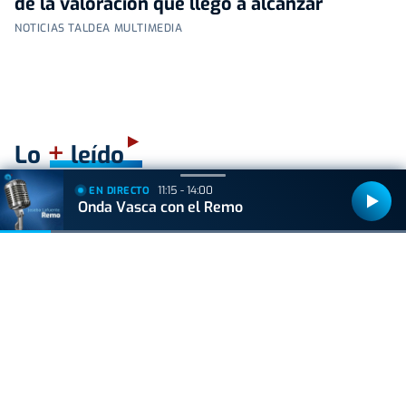
de la valoración que llegó a alcanzar
NOTICIAS TALDEA MULTIMEDIA
+
Lo
leído
11:15 - 14:00
EN DIRECTO
ACTUALIDAD
Onda Vasca con el Remo
Hallan muerto a un recién nacido en un armario
después de que su madre ingresara en el
hospital por una hemorragia
VIDA Y ESTILO
¿Los huevos tienen el mismo efecto que el
Ozempic? Boticaria García lo aclara
VIDA Y ESTILO