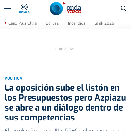
Bus
Bizkaia
Caso Plus Ultra
Eclipse
Incendios
Jaiak 2026
POLÍTICA
La oposición sube el listón en
los Presupuestos pero Azpiazu
se abre a un diálogo dentro de
sus competencias
Elkarrekin Podemos-IU y PP+C's plantean cambios