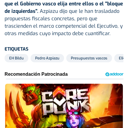
que el Gobierno vasco elija entre ellos o el "bloque
de izquierdas".
Azpiazu dijo que le han trasladado
propuestas fiscales concretas, pero que
trascienden el marco competencial del Ejecutivo, y
otras medidas cuyo impacto debe cuantificar.
ETIQUETAS
EH Bildu
Pedro Azpiazu
Presupuestos vascos
Elka