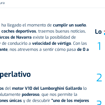
tura
, ha llegado el momento de
cumplir un sueño
.
Lo
s
coches deportivos
, traemos buenas noticias,
Arcos de
Navarra
existe la posibilidad de
y de conducirlo a
velocidad de vértigo
. Con las
ante
, nos atrevemos a sentir cómo pasa
de 0 a
perlativo
os
del
motor V10 del Lamborghini Gallardo
lo
solutamente
poderoso
, que nos permite la
ones únicas
y de descubrir
“uno de los mejores