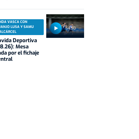
NDA VASCA CON
UANJO LUSA Y SAMU
54:50
ALCÁRCEL
vida Deportiva
8.26): Mesa
da por el fichaje
entral