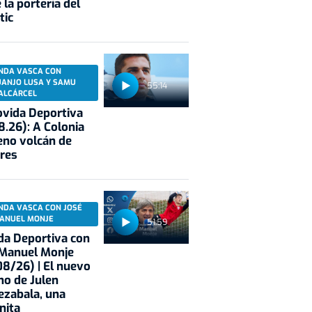
 la portería del
tic
NDA VASCA CON
UANJO LUSA Y SAMU
55:14
ALCÁRCEL
vida Deportiva
8.26): A Colonia
eno volcán de
res
NDA VASCA CON JOSÉ
ANUEL MONJE
51:59
a Deportiva con
 Manuel Monje
8/26) | El nuevo
no de Julen
ezabala, una
nita