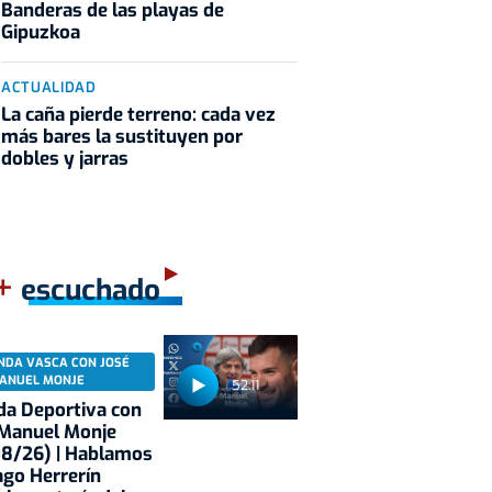
Banderas de las playas de
Gipuzkoa
ACTUALIDAD
La caña pierde terreno: cada vez
más bares la sustituyen por
dobles y jarras
+
escuchado
NDA VASCA CON JOSÉ
ANUEL MONJE
52:11
a Deportiva con
 Manuel Monje
08/26) | Hablamos
ago Herrerín