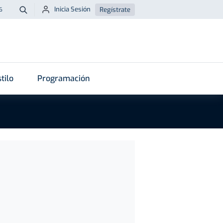
Inicia Sesión
Regístrate
6
Buscar
tilo
Programación