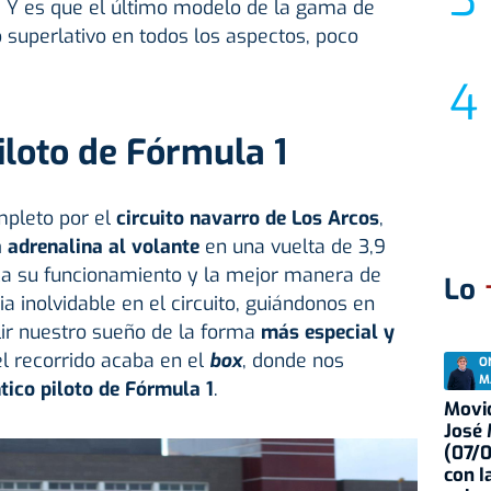
. Y es que el último modelo de la gama de
 superlativo en todos los aspectos, poco
iloto de Fórmula 1
mpleto por el
circuito navarro de
Los Arcos
,
 adrenalina al volante
en una vuelta de 3,9
ica su funcionamiento y la mejor manera de
Lo
ia inolvidable en el circuito, guiándonos en
r nuestro sueño de la forma
más especial y
 el recorrido acaba en el
box
, donde nos
O
M
tico piloto de Fórmula 1
.
Movid
José
(07/
con I