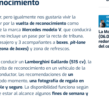
onocimiento
r, pero igualmente nos gustaría vivir la
O
J
r por la
vuelta de reconocimiento
como
V
de la marca
Mercedes modelo V
, que conducirá
La Mo
 no incluye un pase por la recta de tribuna,
(06.0
redon
 pasajero y 3 acompañantes a
boxes
,
pit-lane
del c
 zona de
boxes
)
y zona de refrescos.
 conducir un
Lamborghini Gallardo (515 cv)
, la
elta de reconocimiento en un vehículo de la
onductor, las recomendaciones de
un
todo momento,
una fotografía de regalo en
le y seguro
. La disponibilidad funciona según
e estar al alcance algunos
fines de semana y