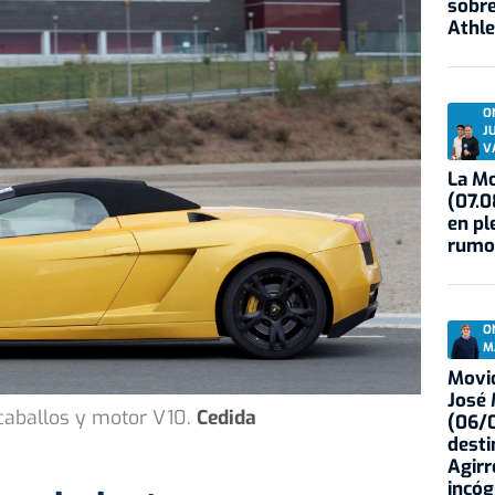
sobre
Athle
O
J
V
La Mo
(07.0
en pl
rumo
O
M
Movid
José
caballos y motor V10.
Cedida
(06/0
desti
Agirr
incóg