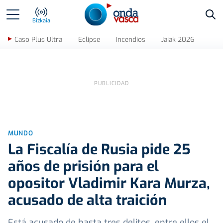
Bus
Bizkaia
Caso Plus Ultra
Eclipse
Incendios
Jaiak 2026
MUNDO
La Fiscalía de Rusia pide 25
años de prisión para el
opositor Vladimir Kara Murza,
acusado de alta traición
Está acusado de hasta tres delitos, entre ellos el