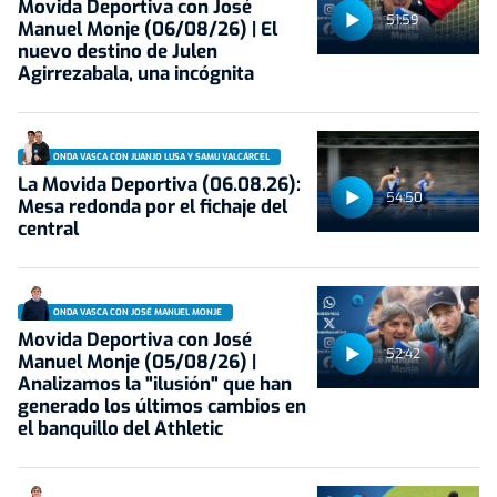
Movida Deportiva con José
51:59
Manuel Monje (06/08/26) | El
nuevo destino de Julen
Agirrezabala, una incógnita
ONDA VASCA CON JUANJO LUSA Y SAMU VALCÁRCEL
La Movida Deportiva (06.08.26):
54:50
Mesa redonda por el fichaje del
central
ONDA VASCA CON JOSÉ MANUEL MONJE
Movida Deportiva con José
52:42
Manuel Monje (05/08/26) |
Analizamos la "ilusión" que han
generado los últimos cambios en
el banquillo del Athletic