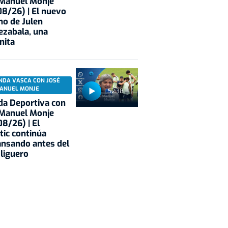
 Manuel Monje
8/26) | El nuevo
no de Julen
ezabala, una
nita
NDA VASCA CON JOSÉ
ANUEL MONJE
52:38
a Deportiva con
 Manuel Monje
8/26) | El
tic continúa
nsando antes del
 liguero