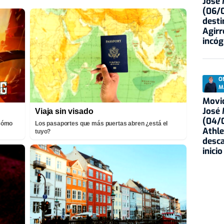
José
(06/0
desti
Agirr
incóg
O
M
Movid
José
Viaja sin visado
(04/0
¡Cómo
Los pasaportes que más puertas abren ¿está el
Athle
tuyo?
desca
inicio