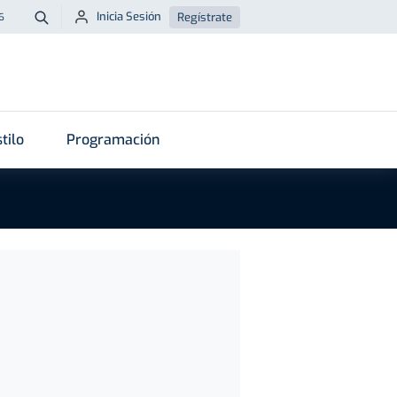
Inicia Sesión
Regístrate
6
Buscar
tilo
Programación