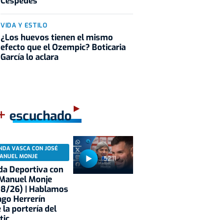
Céspedes
VIDA Y ESTILO
¿Los huevos tienen el mismo
efecto que el Ozempic? Boticaria
García lo aclara
+
escuchado
NDA VASCA CON JOSÉ
ANUEL MONJE
52:11
a Deportiva con
 Manuel Monje
08/26) | Hablamos
ago Herrerín
 la portería del
tic