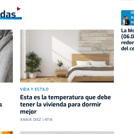
adas
O
J
V
La Mo
(06.0
redon
del c
VIDA Y ESTILO
Esta es la temperatura que debe
s
tener la vivienda para dormir
mejor
AMAIA DÍEZ | NTM