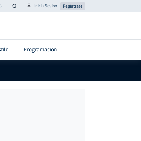
Inicia Sesión
Regístrate
6
Buscar
tilo
Programación