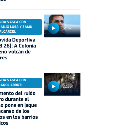
NDA VASCA CON
UANJO LUSA Y SAMU
55:14
ALCÁRCEL
vida Deportiva
8.26): A Colonia
eno volcán de
res
NDA VASCA CON
MANOL ARRUTI
22:36
mento del ruido
vo durante el
o pone en jaque
scanso de los
os en los barrios
icos