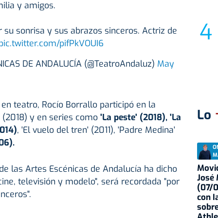
ilia y amigos.
 su sonrisa y sus abrazos sinceros. Actriz de
pic.twitter.com/pifPkVOUI6
NICAS DE ANDALUCÍA (@TeatroAndaluz)
May
n teatro, Rocío Borrallo participó en la
Lo
' (2018) y en series como
'La peste' (2018), 'La
2014)
, 'El vuelo del tren' (2011), 'Padre Medina'
06).
O
M
Movid
de las Artes Escénicas de Andalucía ha dicho
José
 cine, televisión y modelo", será recordada "por
(07/
nceros".
con I
sobre
Athle