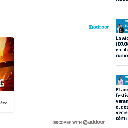
O
J
V
La Mo
(07.0
en pl
rumo
O
I
El au
festi
veran
¡Cómo
el de
vecin
céntr
DISCOVER WITH