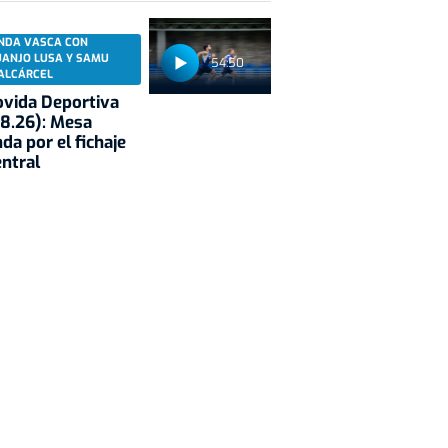
NDA VASCA CON
UANJO LUSA Y SAMU
54:50
ALCÁRCEL
vida Deportiva
8.26): Mesa
da por el fichaje
entral