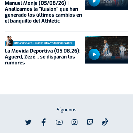
52:42
Manuel Monje (05/08/26) |
Analizamos la "ilusión" que han
generado los últimos cambios en
el banquillo del Athletic
ONDA VASCA CON JUANJO LUSA Y SAMU VALCÁRCEL
La Movida Deportiva (05.08.26):
55:18
Aguerd, Zezé... se disparan los
rumores
Síguenos