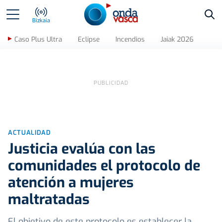
Bus
Bizkaia
Caso Plus Ultra
Eclipse
Incendios
Jaiak 2026
ACTUALIDAD
Justicia evalúa con las
comunidades el protocolo de
atención a mujeres
maltratadas
El objetivo de este protocolo es establecer la