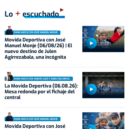
+
Lo
escuchado
ONDA VASCA CON JOSÉ MANUEL MONJE
Movida Deportiva con José
51:59
Manuel Monje (06/08/26) | El
nuevo destino de Julen
Agirrezabala, una incógnita
ONDA VASCA CON JUANJO LUSA Y SAMU VALCÁRCEL
La Movida Deportiva (06.08.26):
54:50
Mesa redonda por el fichaje del
central
ONDA VASCA CON JOSÉ MANUEL MONJE
Movida Deportiva con José