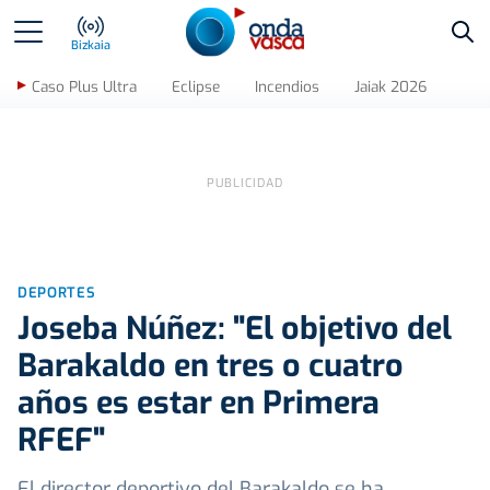
Bus
Bizkaia
Caso Plus Ultra
Eclipse
Incendios
Jaiak 2026
DEPORTES
Joseba Núñez: "El objetivo del
Barakaldo en tres o cuatro
años es estar en Primera
RFEF"
El director deportivo del Barakaldo se ha