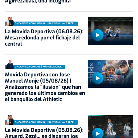
Agirrezabala, una incógnita
ONDA VASCA CON JUANJO LUSA Y SAMU VALCÁRCEL
La Movida Deportiva (06.08.26):
54:50
Mesa redonda por el fichaje del
central
ONDA VASCA CON JOSÉ MANUEL MONJE
Movida Deportiva con José
52:42
Manuel Monje (05/08/26) |
Analizamos la "ilusión" que han
generado los últimos cambios en
el banquillo del Athletic
ONDA VASCA CON JUANJO LUSA Y SAMU VALCÁRCEL
La Movida Deportiva (05.08.26):
55:18
Aguerd, Zezé... se disparan los