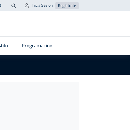
Inicia Sesión
Regístrate
6
Buscar
tilo
Programación