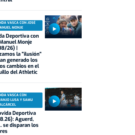
NDA VASCA CON JOSÉ
ANUEL MONJE
52:42
a Deportiva con
 Manuel Monje
8/26) |
zamos la "ilusión"
an generado los
os cambios en el
illo del Athletic
NDA VASCA CON
UANJO LUSA Y SAMU
55:18
ALCÁRCEL
vida Deportiva
8.26): Aguerd,
.. se disparan los
res