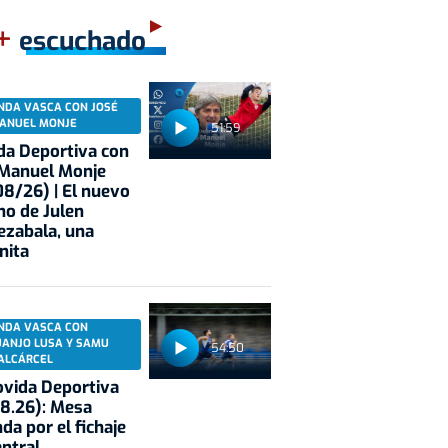
+
escuchado
NDA VASCA CON JOSÉ
ANUEL MONJE
51:59
a Deportiva con
 Manuel Monje
8/26) | El nuevo
no de Julen
ezabala, una
nita
NDA VASCA CON
UANJO LUSA Y SAMU
54:50
ALCÁRCEL
vida Deportiva
8.26): Mesa
da por el fichaje
entral