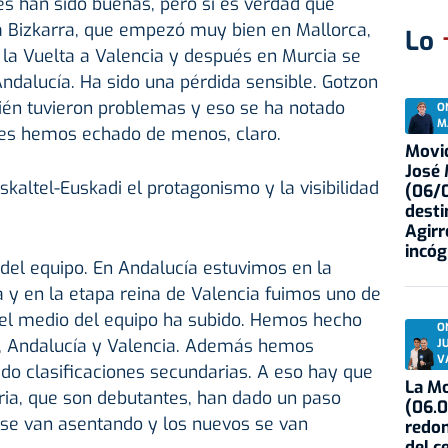
s han sido buenas, pero sí es verdad que
Bizkarra, que empezó muy bien en Mallorca,
Lo
d la Vuelta a Valencia y después en Murcia se
ndalucía. Ha sido una pérdida sensible. Gotzon
bién tuvieron problemas y eso se ha notado
O
M
Les hemos echado de menos, claro.
Movid
José
kaltel-Euskadi el protagonismo y la visibilidad
(06/0
desti
Agirr
incóg
d del equipo. En Andalucía estuvimos en la
a y en la etapa reina de Valencia fuimos uno de
ivel medio del equipo ha subido. Hemos hecho
O
, Andalucía y Valencia. Además hemos
J
V
do clasificaciones secundarias. A eso hay que
La Mo
ria, que son debutantes, han dado un paso
(06.0
 se van asentando y los nuevos se van
redon
del c