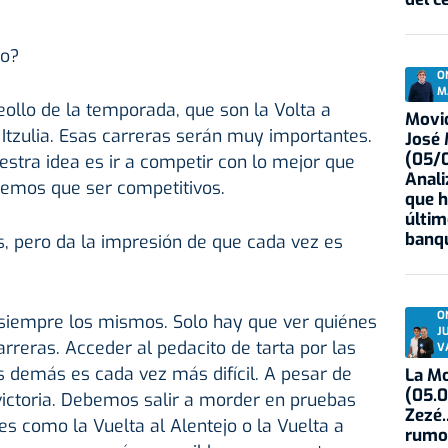
vo?
O
M
ollo de la temporada, que son la Volta a
Movid
a Itzulia. Esas carreras serán muy importantes.
José
(05/0
estra idea es ir a competir con lo mejor que
Anali
emos que ser competitivos.
que h
últim
banqu
s, pero da la impresión de que cada vez es
O
siempre los mismos. Solo hay que ver quiénes
J
arreras. Acceder al pedacito de tarta por las
V
os demás es cada vez más difícil. A pesar de
La Mo
(05.0
a victoria. Debemos salir a morder en pruebas
Zezé.
 como la Vuelta al Alentejo o la Vuelta a
rumo