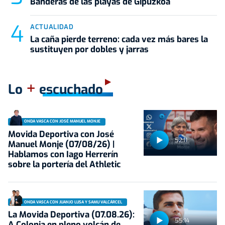
Banderas de las playas de Gipuzkoa
ACTUALIDAD
La caña pierde terreno: cada vez más bares la
sustituyen por dobles y jarras
+
Lo
escuchado
ONDA VASCA CON JOSÉ MANUEL MONJE
Movida Deportiva con José
52:11
Manuel Monje (07/08/26) |
Hablamos con Iago Herrerín
sobre la portería del Athletic
ONDA VASCA CON JUANJO LUSA Y SAMU VALCÁRCEL
La Movida Deportiva (07.08.26):
55:14
A Colonia en pleno volcán de