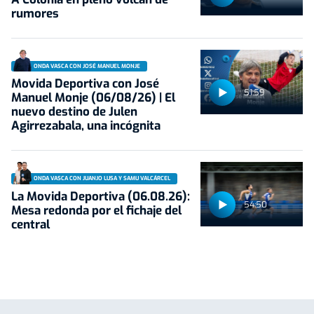
rumores
ONDA VASCA CON JOSÉ MANUEL MONJE
Movida Deportiva con José
51:59
Manuel Monje (06/08/26) | El
nuevo destino de Julen
Agirrezabala, una incógnita
ONDA VASCA CON JUANJO LUSA Y SAMU VALCÁRCEL
La Movida Deportiva (06.08.26):
54:50
Mesa redonda por el fichaje del
central