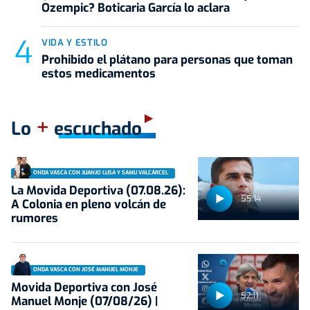
Ozempic? Boticaria García lo aclara
VIDA Y ESTILO
Prohibido el plátano para personas que toman
estos medicamentos
+
Lo
escuchado
ONDA VASCA CON JUANJO LUSA Y SAMU VALCÁRCEL
La Movida Deportiva (07.08.26):
55:14
A Colonia en pleno volcán de
rumores
ONDA VASCA CON JOSÉ MANUEL MONJE
Movida Deportiva con José
52:11
Manuel Monje (07/08/26) |