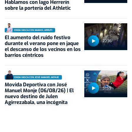
Hablamos con Iago Herrerín
sobre la portería del Athletic
ONDA VASCA CON IMANOL ARRUTI
El aumento del ruido festivo
22:36
durante el verano pone en jaque
el descanso de los vecinos en los
barrios céntricos
ONDA VASCA CON JOSÉ MANUEL MONJE
Movida Deportiva con José
51:59
Manuel Monje (06/08/26) | El
nuevo destino de Julen
Agirrezabala, una incógnita