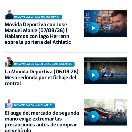
ONDA VASCA CON JOSÉ MANUEL MONJE
Movida Deportiva con José
52:11
Manuel Monje (07/08/26) |
Hablamos con Iago Herrerín
sobre la portería del Athletic
ONDA VASCA CON JUANJO LUSA Y SAMU VALCÁRCEL
La Movida Deportiva (06.08.26):
54:50
Mesa redonda por el fichaje del
central
ONDA VASCA CON IMANOL ARRUTI
El auge del mercado de segunda
22:10
mano exige extremar las
precauciones antes de comprar
un vehículo