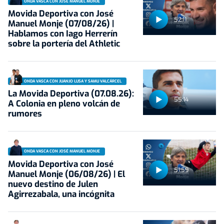
ONDA VASCA CON JOSÉ MANUEL MONJE
Movida Deportiva con José
52:11
Manuel Monje (07/08/26) |
Hablamos con Iago Herrerín
sobre la portería del Athletic
ONDA VASCA CON JUANJO LUSA Y SAMU VALCÁRCEL
La Movida Deportiva (07.08.26):
55:14
A Colonia en pleno volcán de
rumores
ONDA VASCA CON JOSÉ MANUEL MONJE
Movida Deportiva con José
51:59
Manuel Monje (06/08/26) | El
nuevo destino de Julen
Agirrezabala, una incógnita