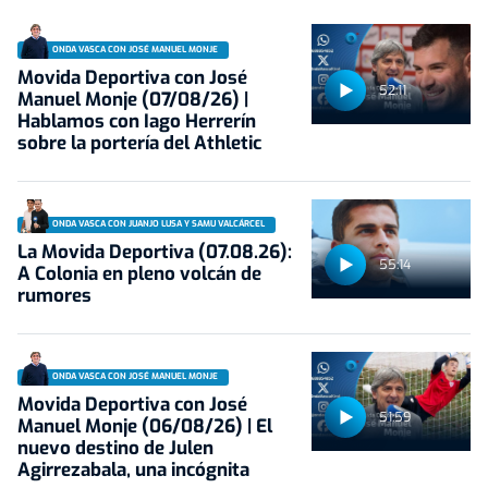
ONDA VASCA CON JOSÉ MANUEL MONJE
Movida Deportiva con José
52:11
Manuel Monje (07/08/26) |
Hablamos con Iago Herrerín
sobre la portería del Athletic
ONDA VASCA CON JUANJO LUSA Y SAMU VALCÁRCEL
La Movida Deportiva (07.08.26):
55:14
A Colonia en pleno volcán de
rumores
ONDA VASCA CON JOSÉ MANUEL MONJE
Movida Deportiva con José
51:59
Manuel Monje (06/08/26) | El
nuevo destino de Julen
Agirrezabala, una incógnita