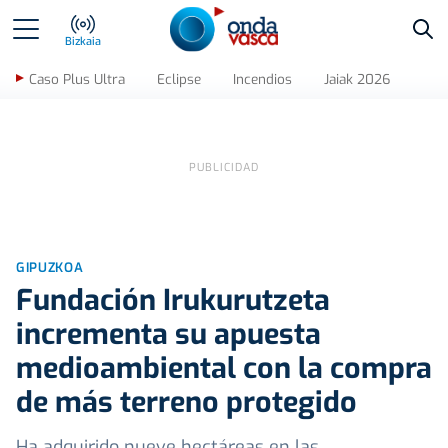
Bus
Bizkaia
Caso Plus Ultra
Eclipse
Incendios
Jaiak 2026
GIPUZKOA
Fundación Irukurutzeta
incrementa su apuesta
medioambiental con la compra
de más terreno protegido
Ha adquirido nueve hectáreas en las