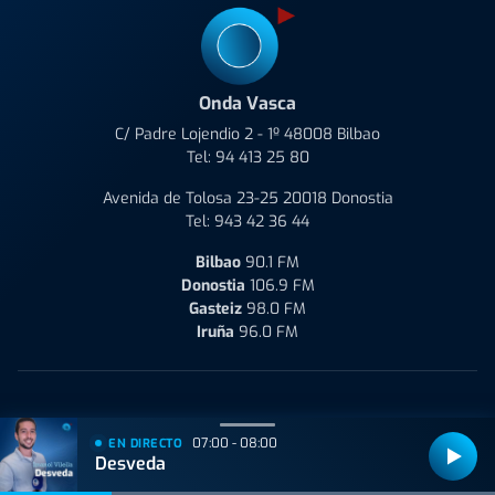
Onda Vasca
C/ Padre Lojendio 2 - 1º 48008 Bilbao
Tel:
94 413 25 80
Avenida de Tolosa 23-25 20018 Donostia
Tel:
943 42 36 44
Bilbao
90.1 FM
Donostia
106.9 FM
Gasteiz
98.0 FM
Iruña
96.0 FM
Quiénes Somos
Aviso Legal
Política de Privacidad
07:00 - 08:00
EN DIRECTO
Desveda
Política de Cookies
Condiciones de uso y Contratación