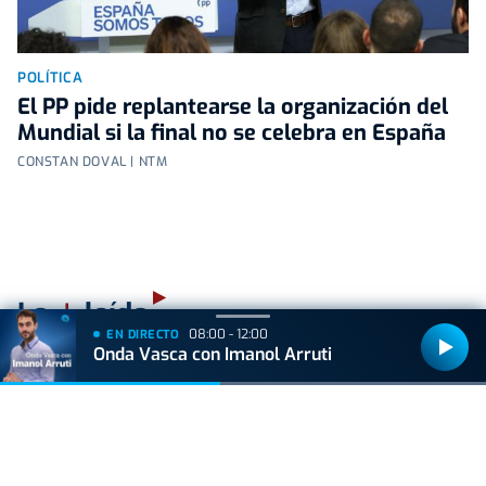
POLÍTICA
El PP pide replantearse la organización del
Mundial si la final no se celebra en España
CONSTAN DOVAL | NTM
+
Lo
leído
08:00 - 12:00
EN DIRECTO
Onda Vasca con Imanol Arruti
ACTUALIDAD
Hallan muerto a un recién nacido en un armario
después de que su madre ingresara en el
hospital por una hemorragia