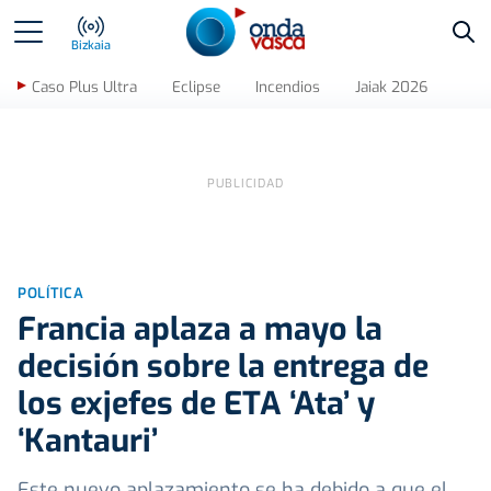
Bus
Bizkaia
Caso Plus Ultra
Eclipse
Incendios
Jaiak 2026
POLÍTICA
Francia aplaza a mayo la
decisión sobre la entrega de
los exjefes de ETA ‘Ata’ y
‘Kantauri’
Este nuevo aplazamiento se ha debido a que el