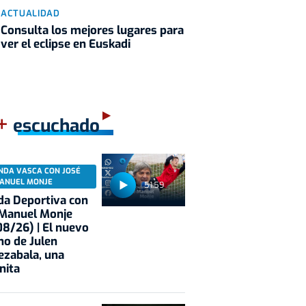
ACTUALIDAD
Consulta los mejores lugares para
ver el eclipse en Euskadi
+
escuchado
NDA VASCA CON JOSÉ
ANUEL MONJE
51:59
a Deportiva con
 Manuel Monje
8/26) | El nuevo
no de Julen
ezabala, una
nita