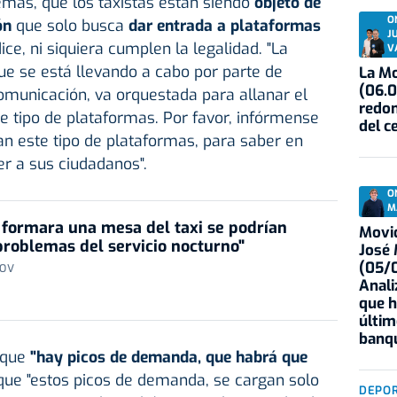
más, que los taxistas están siendo
objeto de
O
ón
que solo busca
dar entrada a plataformas
J
ice, ni siquiera cumplen la legalidad. "La
V
e se está llevando a cabo por parte de
La Mo
(06.0
municación, va orquestada para allanar el
redon
e tipo de plataformas. Por favor, infórmense
del c
n este tipo de plataformas, para saber en
r a sus ciudadanos".
O
M
e formara una mesa del taxi se podrían
Movid
problemas del servicio nocturno"
José
(05/0
 OV
Anali
que h
últim
banqu
 que
"hay picos de demanda, que habrá que
que "estos picos de demanda, se cargan solo
DEPO