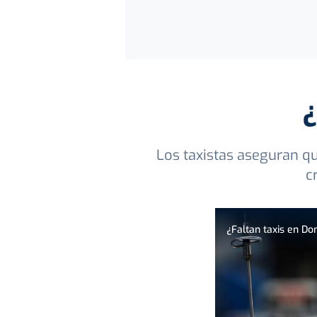
¿
Los taxistas aseguran q
c
¿Faltan taxis en Do