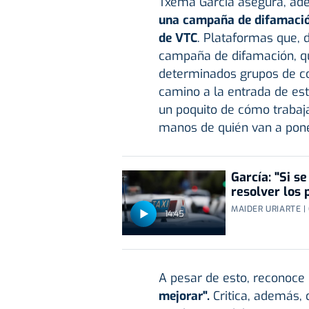
Txema García asegura, ade
una campaña de difamaci
de VTC
. Plataformas que, d
campaña de difamación, qu
determinados grupos de co
camino a la entrada de est
un poquito de cómo trabaja
manos de quién van a pone
García: "Si s
resolver los 
MAIDER URIARTE |
14:45
A pesar de esto, reconoce
mejorar".
Critica, además, 