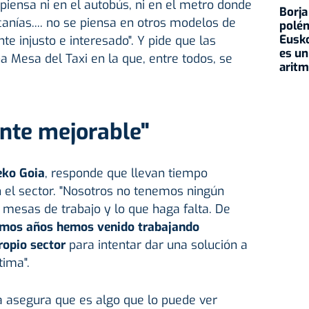
e piensa ni en el autobús, ni en el metro donde
Borja
rcanías.... no se piensa en otros modelos de
polém
Eusko
e injusto e interesado". Y pide que las
es un
a Mesa del Taxi en la que, entre todos, se
aritm
nte mejorable"
eko Goia
, responde que llevan tiempo
 el sector. "Nosotros no tenemos ningún
r mesas de trabajo y lo que haga falta. De
imos años hemos venido trabajando
ropio sector
para intentar dar una solución a
tima".
a asegura que es algo que lo puede ver