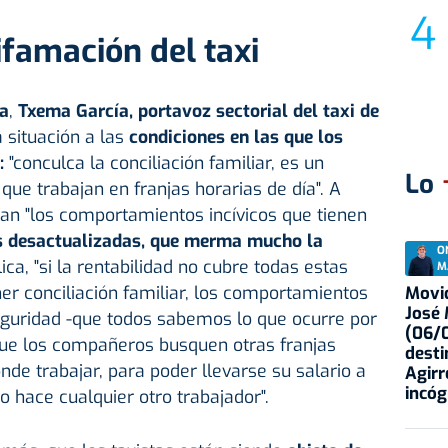
famación del taxi
a
,
Txema García, portavoz sectorial del taxi de
a situación a las
condiciones en las que los
:
"conculca la conciliación familiar, es un
Lo
que trabajan en franjas horarias de día". A
an "los comportamientos incívicos que tienen
as desactualizadas, que merma mucho la
O
lica, "si la rentabilidad no cubre todas estas
M
er conciliación familiar, los comportamientos
Movid
José
eguridad -que todos sabemos lo que ocurre por
(06/0
que los compañeros busquen otras franjas
desti
nde trabajar, para poder llevarse su salario a
Agirr
incóg
o hace cualquier otro trabajador".