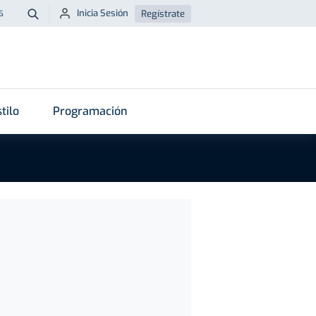
Inicia Sesión
Regístrate
6
Buscar
tilo
Programación