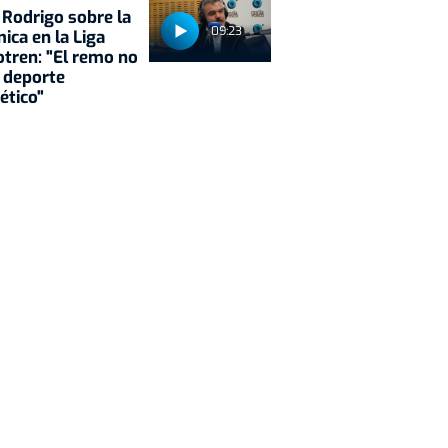
 Rodrigo sobre la
09:23
ica en la Liga
tren: "El remo no
 deporte
ético"