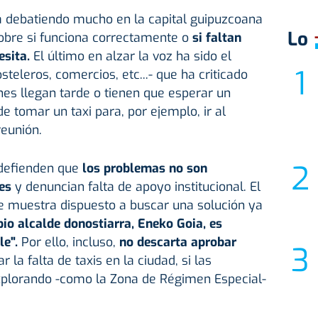
tá debatiendo mucho en la capital guipuzcoana
Lo
sobre si funciona correctamente o
si faltan
esita.
El último en alzar la voz ha sido el
osteleros, comercios, etc...- que ha criticado
nes llegan tarde o tienen que esperar un
e tomar un taxi para, por ejemplo, ir al
reunión.
, defienden que
los problemas no son
es
y denuncian falta de apoyo institucional. El
e muestra dispuesto a buscar una solución ya
opio alcalde donostiarra, Eneko Goia, es
e".
Por ello, incluso,
no descarta aprobar
ar la falta de taxis en la ciudad, si las
xplorando -como la Zona de Régimen Especial-