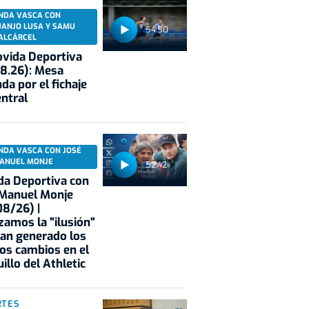
NDA VASCA CON
UANJO LUSA Y SAMU
54:50
ALCÁRCEL
vida Deportiva
8.26): Mesa
da por el fichaje
entral
NDA VASCA CON JOSÉ
ANUEL MONJE
52:42
a Deportiva con
 Manuel Monje
8/26) |
zamos la "ilusión"
an generado los
os cambios en el
illo del Athletic
RTES