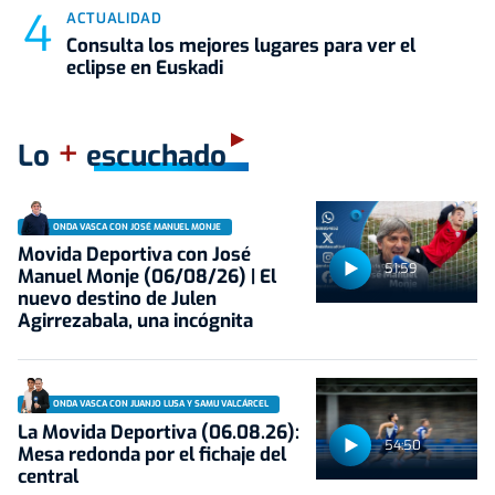
ACTUALIDAD
Consulta los mejores lugares para ver el
eclipse en Euskadi
+
Lo
escuchado
ONDA VASCA CON JOSÉ MANUEL MONJE
Movida Deportiva con José
51:59
Manuel Monje (06/08/26) | El
nuevo destino de Julen
Agirrezabala, una incógnita
ONDA VASCA CON JUANJO LUSA Y SAMU VALCÁRCEL
La Movida Deportiva (06.08.26):
54:50
Mesa redonda por el fichaje del
central