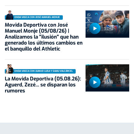
ONDA VASCA CON JOSÉ MANUEL MONJE
Movida Deportiva con José
52:42
Manuel Monje (05/08/26) |
Analizamos la "ilusión" que han
generado los últimos cambios en
el banquillo del Athletic
ONDA VASCA CON JUANJO LUSA Y SAMU VALCÁRCEL
La Movida Deportiva (05.08.26):
55:18
Aguerd, Zezé... se disparan los
rumores