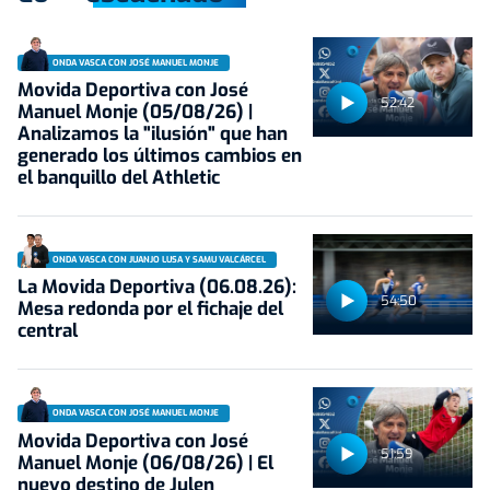
ONDA VASCA CON JOSÉ MANUEL MONJE
Movida Deportiva con José
52:42
Manuel Monje (05/08/26) |
Analizamos la "ilusión" que han
generado los últimos cambios en
el banquillo del Athletic
ONDA VASCA CON JUANJO LUSA Y SAMU VALCÁRCEL
La Movida Deportiva (06.08.26):
54:50
Mesa redonda por el fichaje del
central
ONDA VASCA CON JOSÉ MANUEL MONJE
Movida Deportiva con José
51:59
Manuel Monje (06/08/26) | El
nuevo destino de Julen