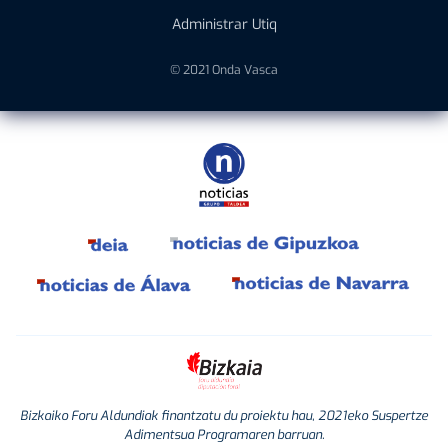
Administrar Utiq
© 2021 Onda Vasca
Bizkaiko Foru Aldundiak finantzatu du proiektu hau, 2021eko Suspertze
Adimentsua Programaren barruan.