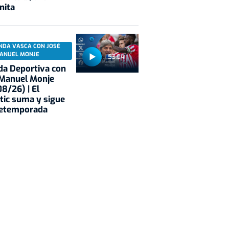
nita
NDA VASCA CON JOSÉ
ANUEL MONJE
53:04
a Deportiva con
 Manuel Monje
8/26) | El
tic suma y sigue
retemporada