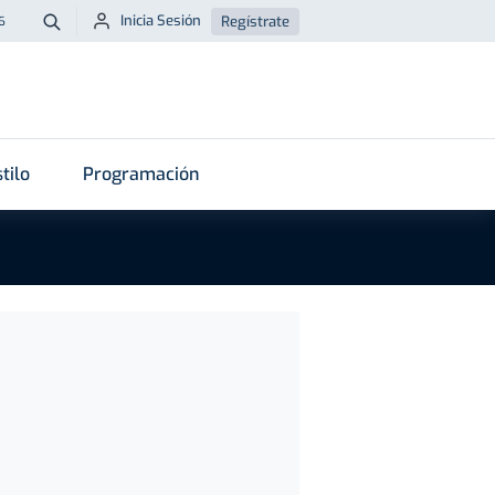
Inicia Sesión
Regístrate
6
Buscar
tilo
Programación