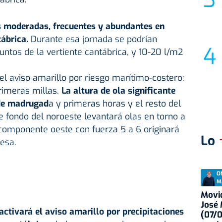
s moderadas, frecuentes y abundantes en
tábrica.
Durante esa jornada se podrían
tos de la vertiente cantábrica, y 10-20 l/m2
 el aviso amarillo por riesgo marítimo-costero:
rimeras millas.
La altura de ola significante
 de madrugad
a y primeras horas y el resto del
e fondo del noroeste levantará olas en torno a
 componente oeste con fuerza 5 a 6 originará
Lo
esa.
O
M
Movid
José
 activará el aviso amarillo por precipitaciones
(07/