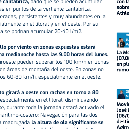
e cantábrica,
dado que se pueden acumular
con I
sobre
 en puntos de la vertiente cantábrica.
Athle
eradas, persistentes y muy abundantes en la
ialmente en el litoral y en el oeste. Por su
esa se podrían acumular 20-40 l/m2.
O
J
V
llo por viento en zonas expuestas estará
La Mo
ma medianoche hasta las 9.00 horas del lunes.
(07.0
suroeste pueden superar los 100 km/h en zonas
en pl
en áreas de montaña del oeste. En zonas no
rumo
los 60-80 km/h, especialmente en el oeste.
to girará a oeste con rachas en torno a 80
O
M
especialmente en el litoral, disminuyendo
Movid
e, durante toda la jornada estará activado el
José
marítimo-costero: Navegación para las dos
(06/0
desti
la madrugada
la altura de ola significante se
Agirr