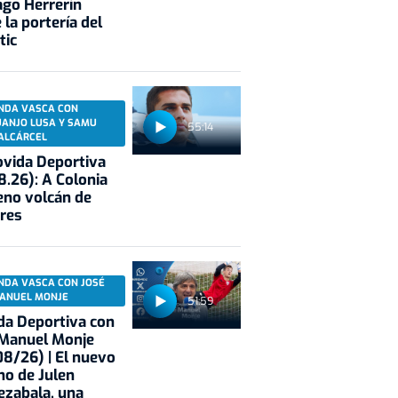
ago Herrerín
 la portería del
tic
NDA VASCA CON
UANJO LUSA Y SAMU
55:14
ALCÁRCEL
vida Deportiva
8.26): A Colonia
eno volcán de
res
NDA VASCA CON JOSÉ
ANUEL MONJE
51:59
a Deportiva con
 Manuel Monje
8/26) | El nuevo
no de Julen
ezabala, una