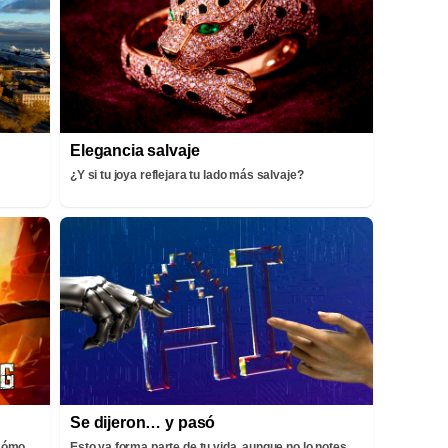
Elegancia salvaje
¿Y si tu joya reflejara tu lado más salvaje?
Se dijeron… y pasó
¡Cómo
Esto ya forma parte de tu vida, aunque no lo notes