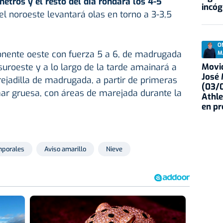
metros y el resto del día rondará los 4-5
incóg
el noroeste levantará olas en torno a 3-3,5
O
onente oeste con fuerza 5 a 6, de madrugada
M
Movid
suroeste y a lo largo de la tarde amainará a
José
rejadilla de madrugada, a partir de primeras
(03/0
ar gruesa, con áreas de marejada durante la
Athle
en p
porales
Aviso amarillo
Nieve