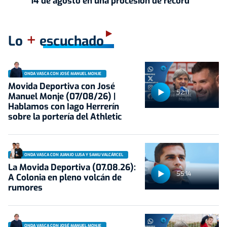
14 de agosto en una procesión de récord
+
Lo
escuchado
ONDA VASCA CON JOSÉ MANUEL MONJE
Movida Deportiva con José
52:11
Manuel Monje (07/08/26) |
Hablamos con Iago Herrerín
sobre la portería del Athletic
ONDA VASCA CON JUANJO LUSA Y SAMU VALCÁRCEL
La Movida Deportiva (07.08.26):
55:14
A Colonia en pleno volcán de
rumores
ONDA VASCA CON JOSÉ MANUEL MONJE