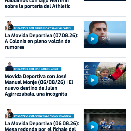
Hablamos con Iago Herrerín
sobre la portería del Athletic
ONDA VASCA CON JUANJO LUSA Y SAMU VALCÁRCEL
La Movida Deportiva (07.08.26):
55:14
A Colonia en pleno volcán de
rumores
ONDA VASCA CON JOSÉ MANUEL MONJE
Movida Deportiva con José
51:59
Manuel Monje (06/08/26) | El
nuevo destino de Julen
Agirrezabala, una incógnita
ONDA VASCA CON JUANJO LUSA Y SAMU VALCÁRCEL
La Movida Deportiva (06.08.26):
54:50
Mesa redonda por el fichaje del