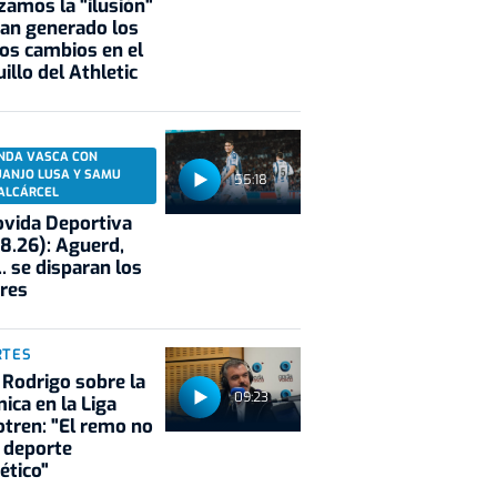
zamos la "ilusión"
an generado los
os cambios en el
illo del Athletic
NDA VASCA CON
UANJO LUSA Y SAMU
55:18
ALCÁRCEL
vida Deportiva
8.26): Aguerd,
.. se disparan los
res
RTES
 Rodrigo sobre la
09:23
ica en la Liga
tren: "El remo no
 deporte
ético"