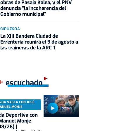
obras de Pasaia Kalea, y el PNV
denuncia "la incoherencia del
Gobierno municipal"
GIPUZKOA
La XIII Bandera Ciudad de
Errenteria reunirá el 9 de agosto a
las traineras de la ARC-1
+
escuchado
NDA VASCA CON JOSÉ
ANUEL MONJE
52:42
a Deportiva con
 Manuel Monje
8/26) |