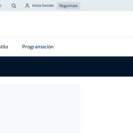
Inicia Sesión
Regístrate
6
Buscar
tilo
Programación