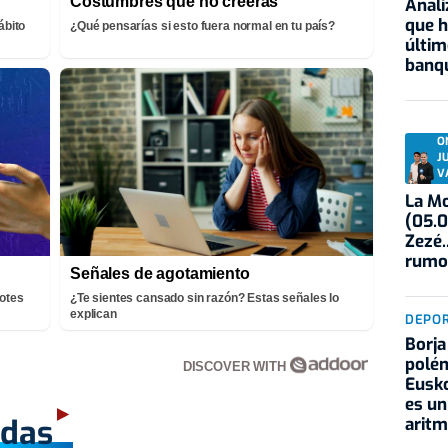
Costumbres que no creerás
Anali
que h
ábito
¿Qué pensarías si esto fuera normal en tu país?
últim
banqu
O
J
V
La Mo
(05.0
Zezé.
rumo
Señales de agotamiento
notes
¿Te sientes cansado sin razón? Estas señales lo
explican
DEPO
Borja
polém
DISCOVER WITH
Eusko
es un
adas
aritm