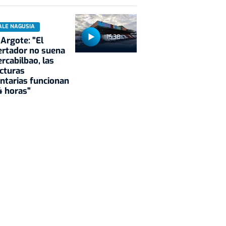
ALE NAGUSIA
16:38
 Argote: "El
rtador no suena
rcabilbao, las
cturas
ntarias funcionan
4 horas"