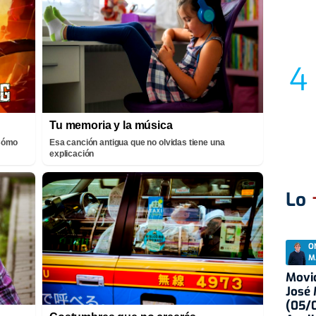
Tu memoria y la música
¡Cómo
Esa canción antigua que no olvidas tiene una
explicación
Lo
O
M
Movid
José
(05/0