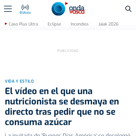
Bus
Bizkaia
Caso Plus Ultra
Eclipse
Incendios
Jaiak 2026
VIDA Y ESTILO
El vídeo en el que una
nutricionista se desmaya en
directo tras pedir que no se
consuma azúcar
La invitada de 'Buenos Días América' se desplomó