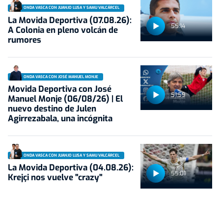
ONDA VASCA CON JUANJO LUSA Y SAMU VALCÁRCEL
La Movida Deportiva (07.08.26):
55:14
A Colonia en pleno volcán de
rumores
ONDA VASCA CON JOSÉ MANUEL MONJE
Movida Deportiva con José
51:59
Manuel Monje (06/08/26) | El
nuevo destino de Julen
Agirrezabala, una incógnita
ONDA VASCA CON JUANJO LUSA Y SAMU VALCÁRCEL
La Movida Deportiva (04.08.26):
55:01
Krejçi nos vuelve "crazy"