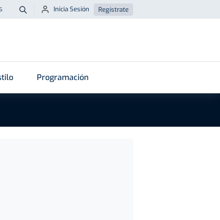
Inicia Sesión
Regístrate
6
Buscar
tilo
Programación