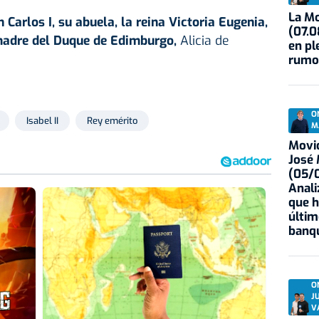
La Mo
n Carlos I, su abuela, la reina Victoria Eugenia,
(07.0
madre del Duque de Edimburgo,
Alicia de
en pl
rumo
O
Isabel II
Rey emérito
M
Movid
José
(05/0
Anali
que h
últim
banqu
O
J
V