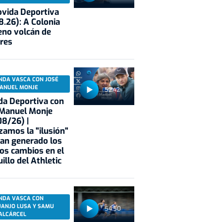
vida Deportiva
8.26): A Colonia
eno volcán de
res
NDA VASCA CON JOSÉ
ANUEL MONJE
52:42
a Deportiva con
 Manuel Monje
8/26) |
zamos la "ilusión"
an generado los
os cambios en el
illo del Athletic
NDA VASCA CON
UANJO LUSA Y SAMU
54:50
ALCÁRCEL