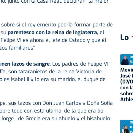
o, junto con la Casa Real, decidirán "la mejor
obre si el rey emérito podría formar parte de
 su
parentesco con la reina de Inglaterra,
el
Lo
Felipe VI es ahora el jefe de Estado y que él
os familiares".
O
M
unen lazos de sangre.
Los padres de Felipe VI,
Movid
a, son tataranietos de la reina Victoria de
José
 es Isabel II y lo era su marido, el duque de
(07/
con I
sobre
Athle
ipe, sus lazos con Don Juan Carlos y Doña Sofía
bre todo con esta última, de la que era tío
Jorge I de Grecia era su abuelo y el bisabuelo
O
J
V