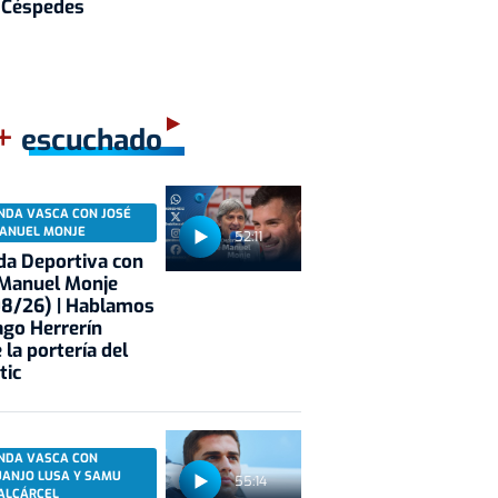
Céspedes
+
escuchado
NDA VASCA CON JOSÉ
ANUEL MONJE
52:11
a Deportiva con
 Manuel Monje
08/26) | Hablamos
ago Herrerín
 la portería del
tic
NDA VASCA CON
UANJO LUSA Y SAMU
55:14
ALCÁRCEL